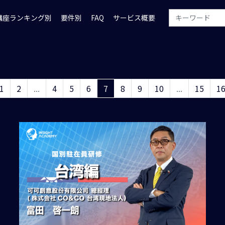
講座ランキング別
要件別
FAQ
サービス概要
1
2
...
4
5
6
7
8
9
10
...
15
1