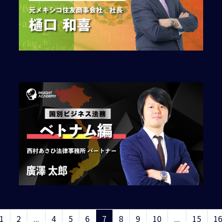
1
2
...
4
5
6
7
8
9
10
...
15
1