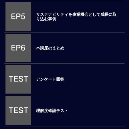
ロ
ー
サステナビリティを事業機会として成長に取
バ
り込む事例
ル
思
考
グ
本講座のまとめ
ロ
ー
バ
ル
マ
アンケート回答
イ
ン
ド
醸
成
理解度確認テスト
異
文
化