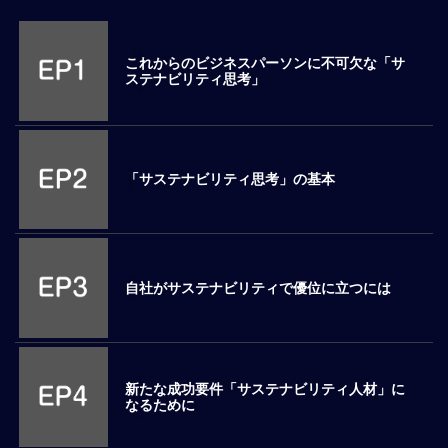
M
E
これからのビジネスパーソンに不可欠な「サ
ステナビリティ思考」
全
体
像
「サステナビリティ思考」の基本
シ
リ
ー
ズ
別
国
自社がサステナビリティで優位に立つには
別
駐
在
員
新たな成功要件「サステナビリティ人材」に
研
なるために
修
グ