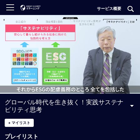
サービス概要
ロ
グ
イ
ン
非
会
員
の
方
は
こ
グローバル時代を生き抜く！実践サステナ
ち
ビリティ思考
ら
+
マイリスト
H
プレイリスト
O