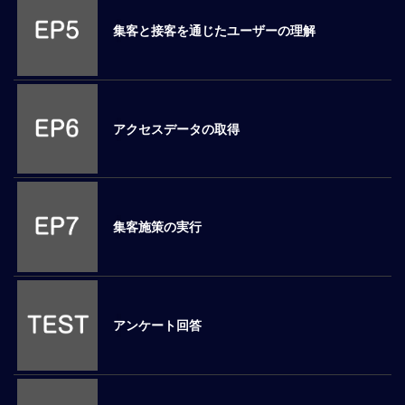
ロ
集客と接客を通じたユーザーの理解
ー
バ
ル
思
考
アクセスデータの取得
グ
ロ
ー
バ
ル
集客施策の実行
マ
イ
ン
ド
醸
アンケート回答
成
異
文
化