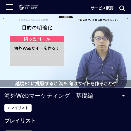
サービス概要
ロ
グ
イ
ン
非
会
員
の
方
は
こ
海外Webマーケティング 基礎編
ち
ら
+
マイリスト
プレイリスト
H
O