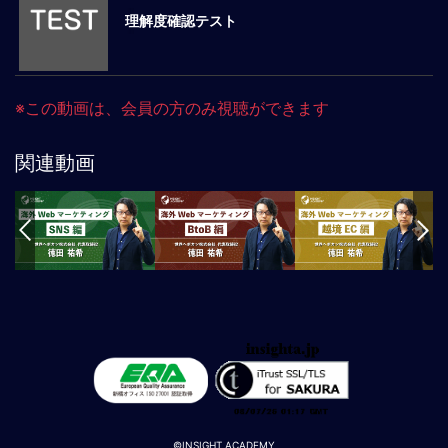
理解度確認テスト
マ
ネ
ジ
メ
※この動画は、会員の方のみ視聴ができます
ン
ト
概
関連動画
要
外
国
人
マ
ネ
ジ
メ
ン
ト
海
外
©INSIGHT ACADEMY