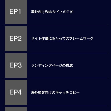
M
E
海外向けWebサイトの目的
全
体
像
サイト作成にあたってのフレームワーク
シ
リ
ー
ズ
別
ランディングページの構成
国
別
駐
在
海外顧客向けのキャッチコピー
員
研
修
グ