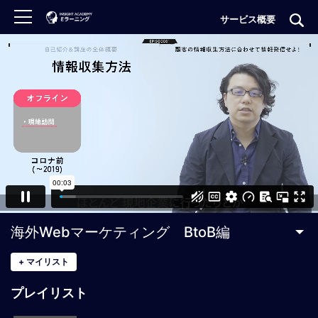
サービス概要
ロ
グ
イ
ン
非
会
員
の
方
は
こ
海外Webマーケティング BtoB編
ち
ら
+
マイリスト
プレイリスト
H
O