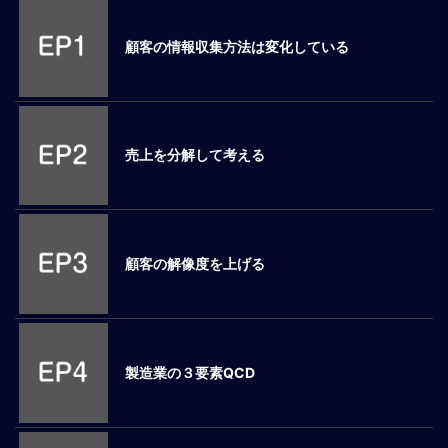
M
E
顧客の情報収集方法は変化している
全
体
像
売上を分解して考える
シ
リ
ー
ズ
別
顧客の解像度を上げる
国
別
駐
在
製造業の３要素QCD
員
研
修
グ