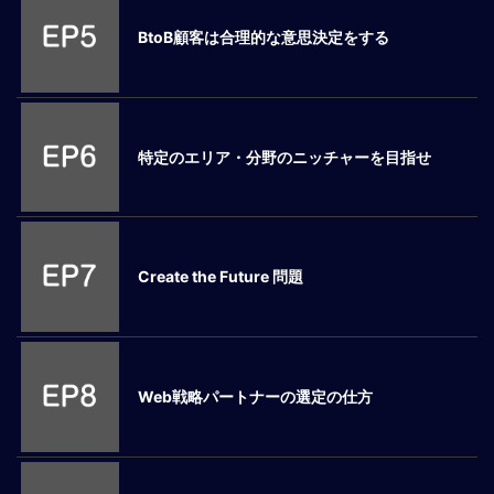
ロ
BtoB顧客は合理的な意思決定をする
ー
バ
ル
思
考
特定のエリア・分野のニッチャーを目指せ
グ
ロ
ー
バ
ル
Create the Future 問題
マ
イ
ン
ド
醸
Web戦略パートナーの選定の仕方
成
異
文
化