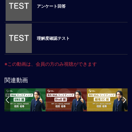
アンケート回答
マ
ネ
ジ
メ
ン
理解度確認テスト
ト
概
要
外
※この動画は、会員の方のみ視聴ができます
国
人
マ
関連動画
ネ
ジ
メ
ン
ト
海
外