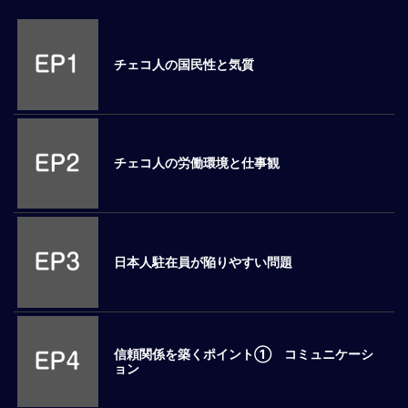
M
E
チェコ人の国民性と気質
全
体
像
チェコ人の労働環境と仕事観
シ
リ
ー
ズ
別
国
日本人駐在員が陥りやすい問題
別
駐
在
員
信頼関係を築くポイント① コミュニケーシ
研
ョン
修
グ