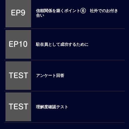
マ
信頼関係を築くポイント⑥ 社外でのお付き
ネ
合い
ジ
メ
ン
ト
概
駐在員として成功するために
要
外
国
人
アンケート回答
マ
ネ
ジ
メ
ン
理解度確認テスト
ト
海
外