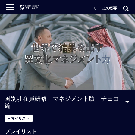
サービス概要
ロ
グ
イ
ン
非
会
員
の
方
は
こ
国別駐在員研修 マネジメント版 チェコ
ち
編
ら
+
マイリスト
H
プレイリスト
O