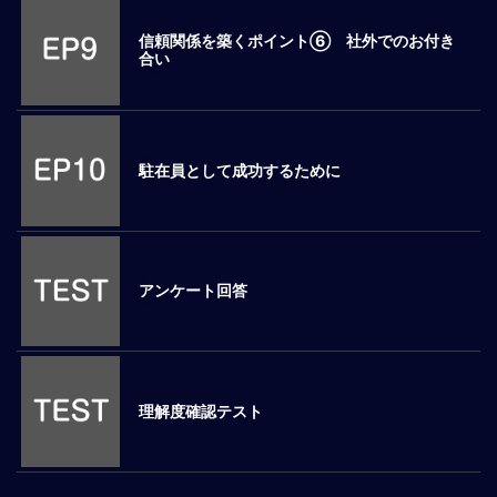
マ
信頼関係を築くポイント⑥ 社外でのお付き
ネ
合い
ジ
メ
ン
ト
概
駐在員として成功するために
要
外
国
人
アンケート回答
マ
ネ
ジ
メ
ン
理解度確認テスト
ト
海
外