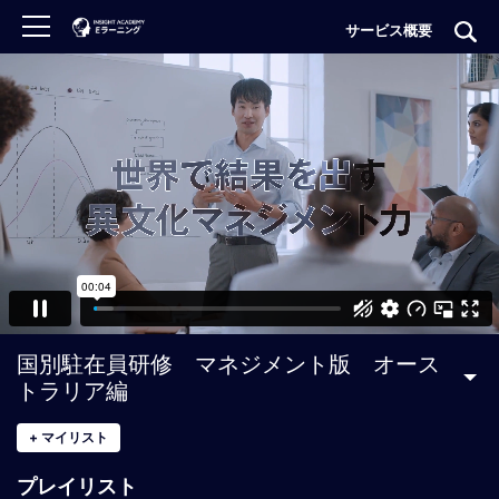
サービス概要
ロ
グ
イ
ン
非
会
員
の
方
は
こ
国別駐在員研修 マネジメント版 オース
ち
トラリア編
ら
+
マイリスト
H
プレイリスト
O