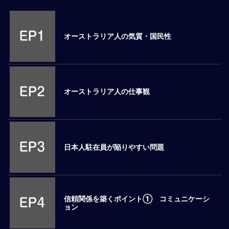
M
E
オーストラリア人の気質・国民性
全
体
像
オーストラリア人の仕事観
シ
リ
ー
ズ
別
国
日本人駐在員が陥りやすい問題
別
駐
在
員
信頼関係を築くポイント① コミュニケーシ
研
ョン
修
グ