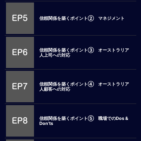
ロ
ー
信頼関係を築くポイント② マネジメント
バ
ル
思
考
グ
信頼関係を築くポイント③ オーストラリア
人上司への対応
ロ
ー
バ
ル
マ
信頼関係を築くポイント④ オーストラリア
人顧客への対応
イ
ン
ド
醸
成
信頼関係を築くポイント⑤ 職場でのDos &
Don’ts
異
文
化