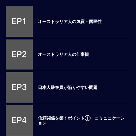
M
E
オーストラリア人の気質・国民性
全
体
像
オーストラリア人の仕事観
シ
リ
ー
ズ
別
国
日本人駐在員が陥りやすい問題
別
駐
在
員
信頼関係を築くポイント① コミュニケーシ
研
ョン
修
グ