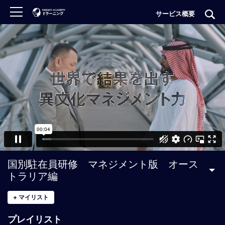
サービス概要
ロ
グ
イ
ン
非
会
員
の
方
は
こ
国別駐在員研修 マネジメント版 オース
ち
トラリア編
ら
+
マイリスト
H
プレイリスト
O