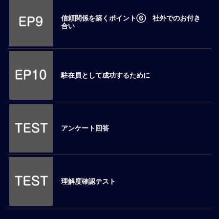
マ
信頼関係を築くポイント⑥ 社外でのお付き
ネ
合い
ジ
メ
ン
ト
概
駐在員として成功するために
要
外
国
人
アンケート回答
マ
ネ
ジ
メ
ン
理解度確認テスト
ト
海
外