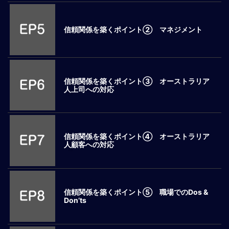
ロ
ー
信頼関係を築くポイント② マネジメント
バ
ル
思
考
グ
信頼関係を築くポイント③ オーストラリア
人上司への対応
ロ
ー
バ
ル
マ
信頼関係を築くポイント④ オーストラリア
人顧客への対応
イ
ン
ド
醸
成
信頼関係を築くポイント⑤ 職場でのDos &
Don’ts
異
文
化