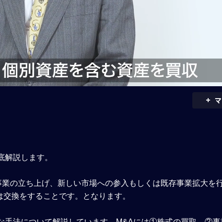
+
マ
底解説します。
の株式・事新規事業の立ち上げ、新しい市場への参入もしくは既存事業拡大
は交換をすることです。となります。
な手法について解説しています。M&Aには①株式の買取、②事