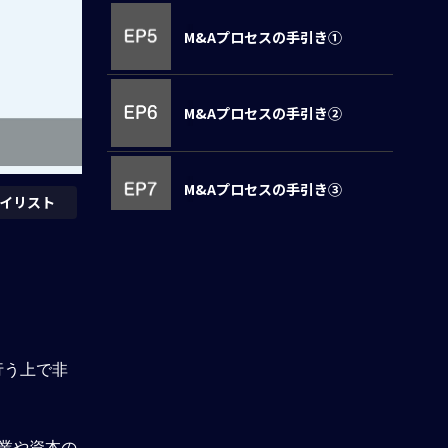
M&Aプロセスの手引き①
M&Aプロセスの手引き②
M&Aプロセスの手引き③
イリスト
M&Aでのクロージングは山の
２合目でしかない
アンケート回答
を行う上で非
理解度確認テスト
業や資本の