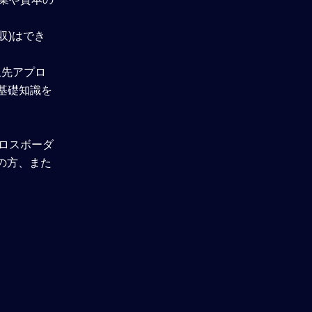
収)はでき
象先アプロ
基礎知識を
ロスボーダ
の方、また