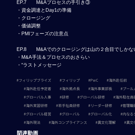
EP.7
M&Aプロセスの手引き③
・資金調達とDay1の準備
・クロージング
・価値調整
・PMIフェーズの注意点
EP.8
M&Aでのクロージングは山の２合目でしかな
・M&A手法＆プロセスのおさらい
・“ラストメッセージ
フィリップブライズ
フィリップ
PwC
海外赴任前
海外赴任予定者
海外拠点長
海外事業部長
プール
グローバル人事
研修
グローバル研修
海外駐在員
海外実習研修
若手社員研修
リーダー研修
管理職
グローバル経営
グローバル
グローバル化
内なる
海外現法
海外コンプライアンス
異文化理解
異文
関連動画