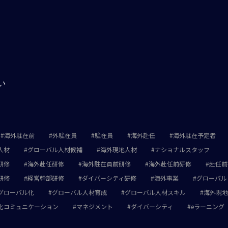
い
海外駐在前
外駐在員
駐在員
海外赴任
海外駐在予定者
人材
グローバル人材候補
海外現地人材
ナショナルスタッフ
研修
海外赴任研修
海外駐在員前研修
海外赴任前研修
赴任前
研修
経営幹部研修
ダイバーシティ研修
海外事業
グローバル
グローバル化
グローバル人材育成
グローバル人材スキル
海外現地
化コミュニケーション
マネジメント
ダイバーシティ
eラーニング