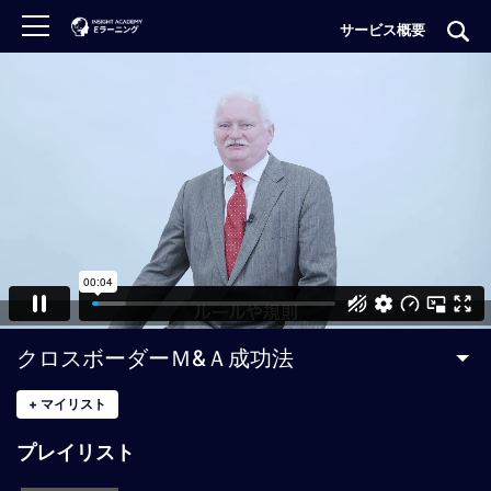
サービス概要
ロ
グ
イ
ン
非
会
員
の
方
は
こ
クロスボーダーＭ&Ａ成功法
ち
ら
+
マイリスト
プレイリスト
H
O