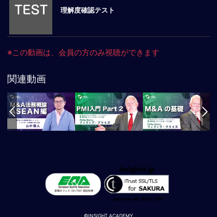
理解度確認テスト
マ
ネ
ジ
メ
※この動画は、会員の方のみ視聴ができます
ン
ト
概
関連動画
要
外
国
人
マ
ネ
ジ
メ
ン
ト
海
外
©INSIGHT ACADEMY