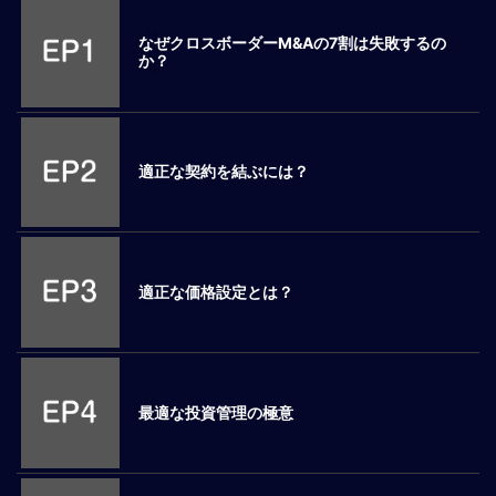
M
なぜクロスボーダーM&Aの7割は失敗するの
E
か？
全
体
像
適正な契約を結ぶには？
シ
リ
ー
ズ
別
適正な価格設定とは？
国
別
駐
在
最適な投資管理の極意
員
研
修
グ