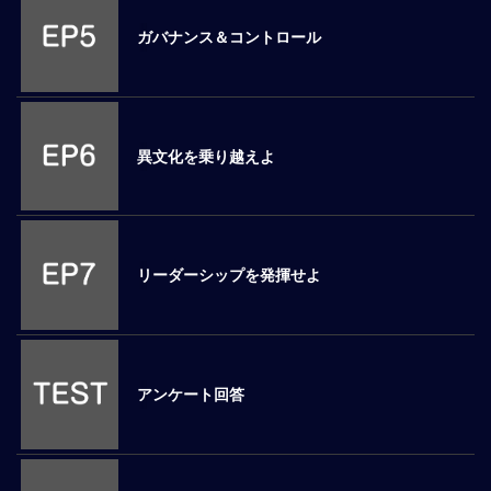
ロ
ガバナンス＆コントロール
ー
バ
ル
思
考
異文化を乗り越えよ
グ
ロ
ー
バ
ル
リーダーシップを発揮せよ
マ
イ
ン
ド
醸
アンケート回答
成
異
文
化