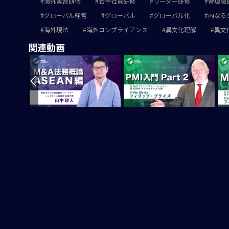
海外実習研修
若手社員研修
リーダー研修
管理職
グローバル経営
グローバル
グローバル化
内なる
海外現法
海外コンプライアンス
異文化理解
異文
関連動画