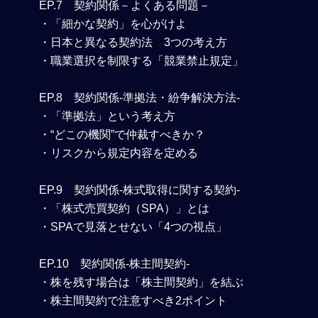
EP.7 契約関係－よくある問題－
・「細かな契約」を心がけよ
・日本と異なる契約法 3つの考え方
・職業選択を制限する「競業禁止規定」
EP.8 契約関係-準拠法・紛争解決方法-
・「準拠法」という考え方
・“どこの機関”で仲裁すべきか？
・リスクから規定内容を定める
EP.9 契約関係-株式取得に関する契約-
・「株式売買契約（SPA）」とは
・SPAで見落とせない「4つの視点」
EP.10 契約関係-株主間契約-
・株を残す場合は「株主間契約」を結ぶ
・株主間契約で注意すべき2ポイント