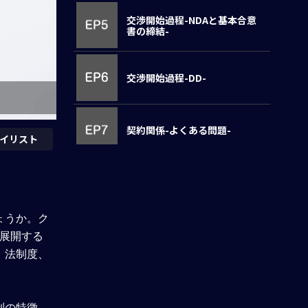
交渉開始過程-NDAと基本合意
書の締結-
交渉開始過程-DD-
契約関係-よくある問題-
イリスト
契約関係-準拠法・紛争解決方
法-
ょうか。ク
契約関係-株式取得に関する契
展開する
約-
、法制度、
契約関係-株主間契約-
制の特徴