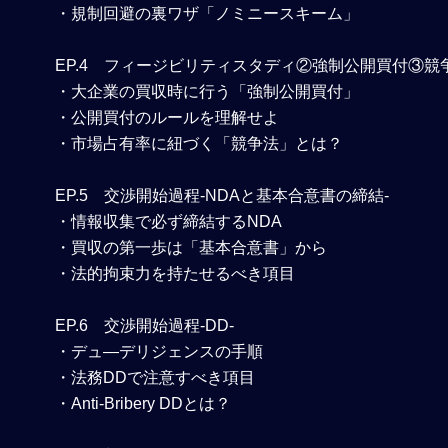
・規制回避の裏ワザ「ノミニースキーム」
EP.4 フィージビリティスタディ②強制公開買付③競
・大企業の買収時に行う「強制公開買付」
・公開買付のルールを理解せよ
・市場占有率に紐づく「競争法」とは？
EP.5 交渉開始過程-NDAと基本合意書の締結-
・情報収集で必ず締結するNDA
・買収の第一歩は「基本合意書」から
・法的拘束力を持たせるべき項目
EP.6 交渉開始過程-DD-
・デュ―デリジェンスの手順
・法務DDで注意すべき項目
・Anti-Bribery DDとは？