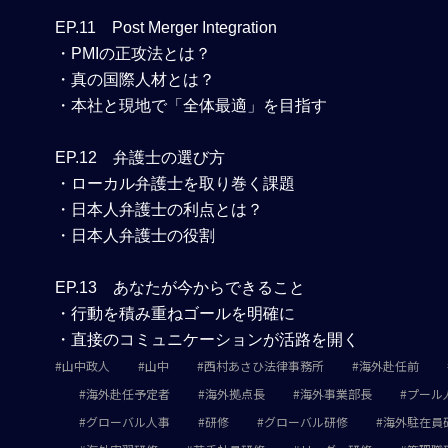
EP.11 Post Merger Integration
・PMIの正攻法とは？
・真の国際人材とは？
・本社と現地で「全体最適」を目指す
EP.12 弁護士の選び方
・ローカル弁護士を取り巻く課題
・日本人弁護士の利点とは？
・日本人弁護士の役割
EP.13 あなたが今からできること
・行動を積み重ねゴールを明確に
・直接のコミュニケーションが活路を開く
山中政人
山中
西村あさひ法律事務所
海外赴任前
海外赴任予定者
海外拠点長
海外事業部長
プール
グローバル人事
研修
グローバル研修
海外駐在員