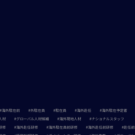
海外駐在前
外駐在員
駐在員
海外赴任
海外駐在予定者
人材
グローバル人材候補
海外現地人材
ナショナルスタッフ
研修
海外赴任研修
海外駐在員前研修
海外赴任前研修
赴任前