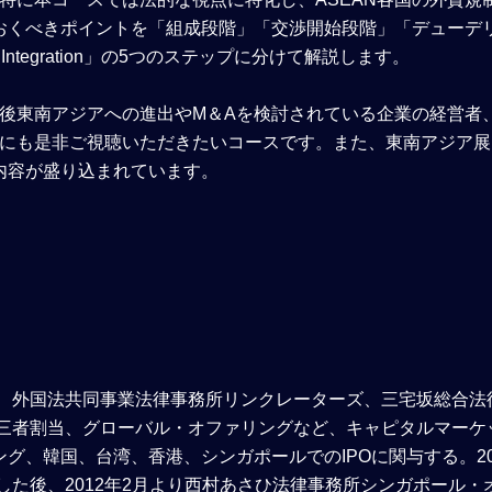
おくべきポイントを「組成段階」「交渉開始段階」「デューデ
Integration」の5つのステップに分けて解説します。
今後東南アジアへの進出やM＆Aを検討されている企業の経営者
どにも是非ご視聴いただきたいコースです。また、東南アジア展
内容が盛り込まれています。
所、外国法共同事業法律事務所リンクレーターズ、三宅坂総合法
第三者割当、グローバル・オファリングなど、キャピタルマーケ
グ、韓国、台湾、香港、シンガポールでのIPOに関与する。20
した後、2012年2月より西村あさひ法律事務所シンガポール・