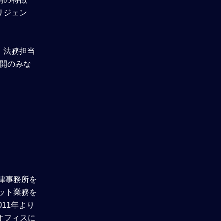
リジェン
Post Merger Integration
、法務担当
弁護士の選び方
開のみな
あなたが今からできること
アンケート回答
理解度確認テスト
律事務所を
ット業務を
11年より
オフィスに