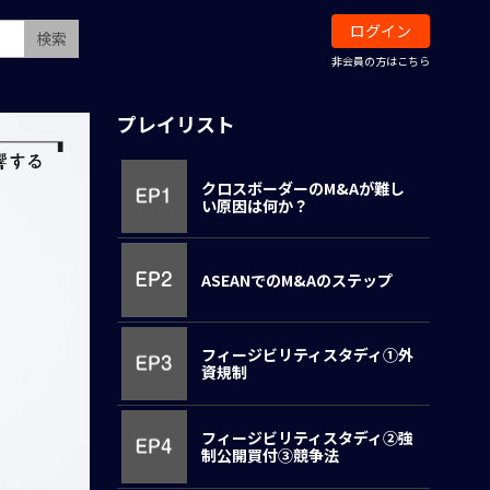
ログイン
検索
非会員の方はこちら
プレイリスト
クロスボーダーのM&Aが難し
い原因は何か？
ASEANでのM&Aのステップ
フィージビリティスタディ①外
資規制
フィージビリティスタディ②強
制公開買付③競争法