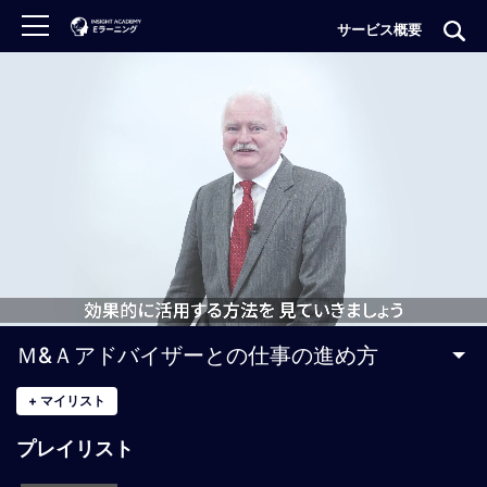
サービス概要
ロ
グ
イ
ン
非
会
員
の
方
は
こ
Ｍ&Ａアドバイザーとの仕事の進め方
ち
ら
+
マイリスト
プレイリスト
H
O