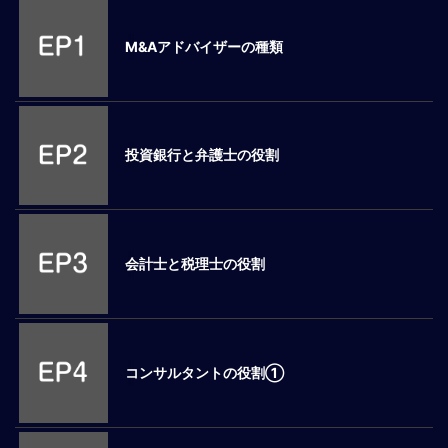
M
E
M&Aアドバイザーの種類
全
体
像
投資銀行と弁護士の役割
シ
リ
ー
ズ
別
会計士と税理士の役割
国
別
駐
在
コンサルタントの役割①
員
研
修
グ