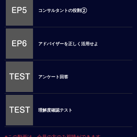
ロ
コンサルタントの役割②
ー
バ
ル
思
考
アドバイザーを正しく活用せよ
グ
ロ
ー
バ
ル
アンケート回答
マ
イ
ン
ド
醸
理解度確認テスト
成
異
文
※この動画は、会員の方のみ視聴ができます
化