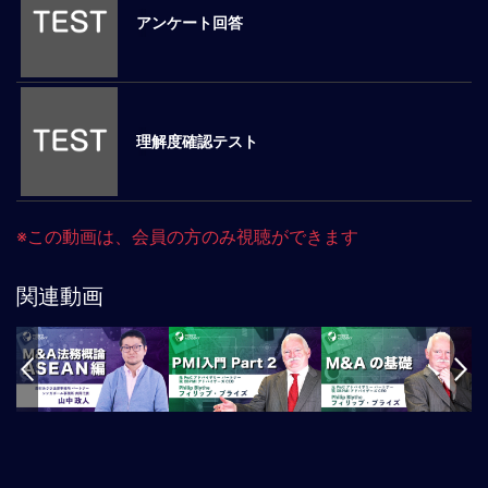
アンケート回答
マ
ネ
ジ
メ
ン
理解度確認テスト
ト
概
要
外
※この動画は、会員の方のみ視聴ができます
国
人
マ
関連動画
ネ
ジ
メ
ン
ト
海
外