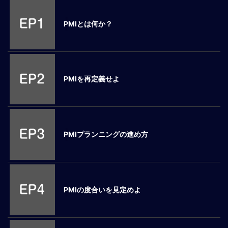
M
E
PMIとは何か？
全
体
像
PMIを再定義せよ
シ
リ
ー
ズ
別
PMIプランニングの進め方
国
別
駐
在
PMIの度合いを見定めよ
員
研
修
グ