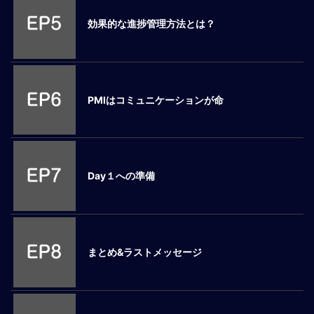
ロ
効果的な進捗管理方法とは？
ー
バ
ル
思
考
PMIはコミュニケーションが命
グ
ロ
ー
バ
ル
Day１への準備
マ
イ
ン
ド
醸
まとめ&ラストメッセージ
成
異
文
化