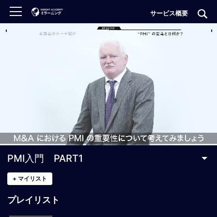
サービス概要
ロ
グ
イ
ン
非
会
員
の
方
は
こ
PMI入門 PART1
ち
ら
+
マイリスト
プレイリスト
H
O