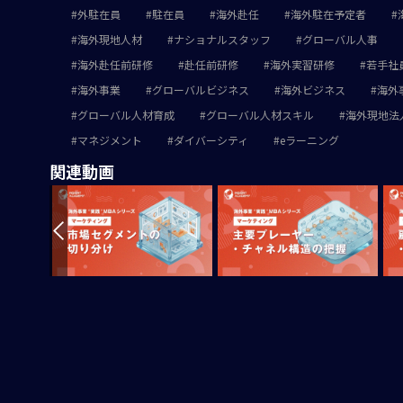
外駐在員
駐在員
海外赴任
海外駐在予定者
海外現地人材
ナショナルスタッフ
グローバル人事
海外赴任前研修
赴任前研修
海外実習研修
若手社
海外事業
グローバルビジネス
海外ビジネス
海外
グローバル人材育成
グローバル人材スキル
海外現地法
マネジメント
ダイバーシティ
eラーニング
関連動画