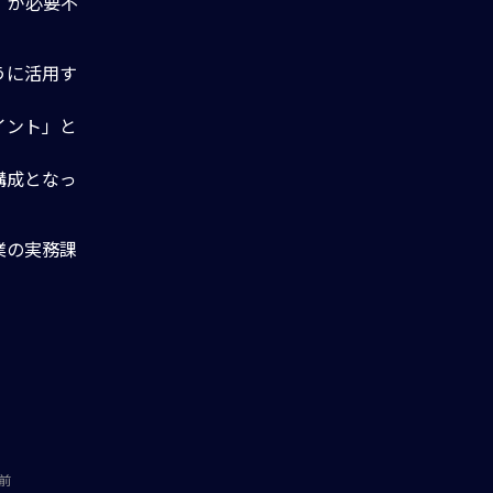
」が必要不
うに活用す
イント」と
構成となっ
業の実務課
前