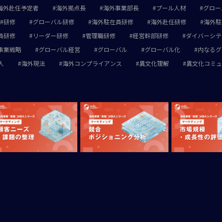
海外赴任予定者
海外拠点長
海外事業部長
プール人材
グロー
研修
グローバル研修
海外駐在員研修
海外赴任研修
海外駐
員研修
リーダー研修
管理職研修
経営幹部研修
ダイバーシテ
事業戦略
グローバル経営
グローバル
グローバル化
内なるグ
人
海外現法
海外コンプライアンス
異文化理解
異文化コミュ