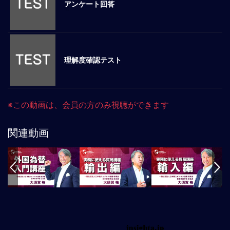
事
アンケート回答
業
コ
ン
プ
ラ
理解度確認テスト
イ
ア
ン
ス：
※この動画は、会員の方のみ視聴ができます
国
別
関連動画
ビ
ジ
ネ
ス
法
務
／
課
題