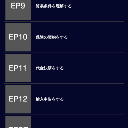
貿易条件を理解する
マ
ネ
ジ
メ
ン
保険の契約をする
ト
概
要
外
国
代金決済をする
人
マ
ネ
ジ
メ
輸入申告をする
ン
ト
海
外