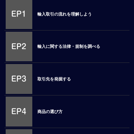
M
E
輸入取引の流れを理解しよう
全
体
像
輸入に関する法律・規制を調べる
シ
リ
ー
ズ
別
取引先を発掘する
国
別
駐
在
商品の選び方
員
研
修
グ