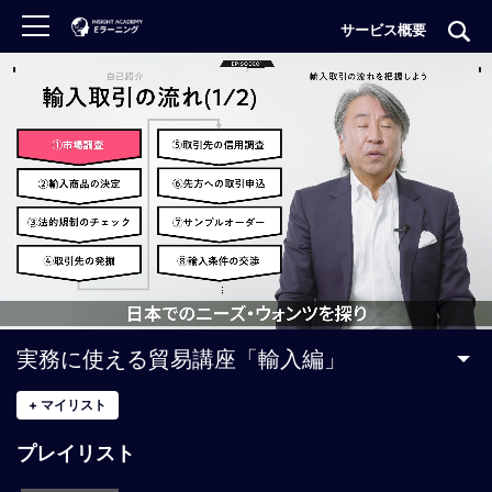
サービス概要
ロ
グ
イ
ン
非
会
員
の
方
は
こ
実務に使える貿易講座「輸入編」
ち
ら
+
マイリスト
プレイリスト
H
O