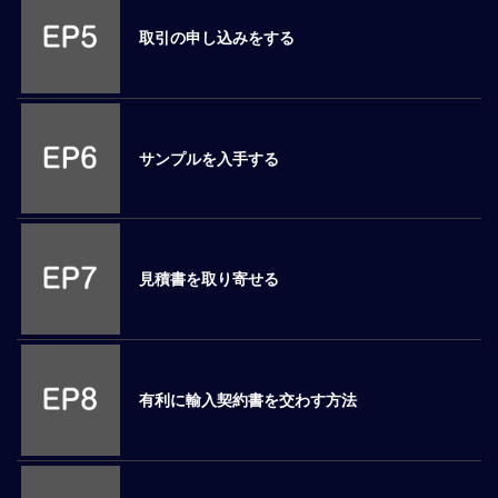
ロ
取引の申し込みをする
ー
バ
ル
思
考
サンプルを入手する
グ
ロ
ー
バ
ル
見積書を取り寄せる
マ
イ
ン
ド
醸
有利に輸入契約書を交わす方法
成
異
文
化