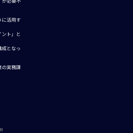
」が必要不
うに活用す
イント」と
構成となっ
業の実務課
前