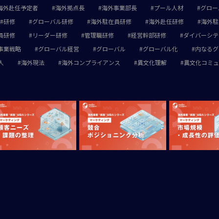
海外赴任予定者
海外拠点長
海外事業部長
プール人材
グロー
研修
グローバル研修
海外駐在員研修
海外赴任研修
海外駐
員研修
リーダー研修
管理職研修
経営幹部研修
ダイバーシテ
事業戦略
グローバル経営
グローバル
グローバル化
内なるグ
人
海外現法
海外コンプライアンス
異文化理解
異文化コミュ