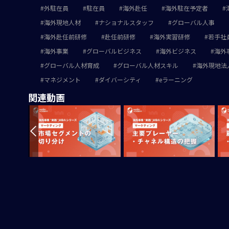
外駐在員
駐在員
海外赴任
海外駐在予定者
海外現地人材
ナショナルスタッフ
グローバル人事
海外赴任前研修
赴任前研修
海外実習研修
若手社
海外事業
グローバルビジネス
海外ビジネス
海外
グローバル人材育成
グローバル人材スキル
海外現地法
マネジメント
ダイバーシティ
eラーニング
関連動画