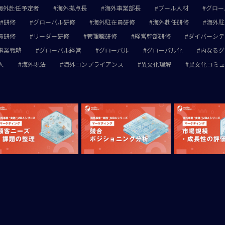
海外赴任予定者
海外拠点長
海外事業部長
プール人材
グロー
研修
グローバル研修
海外駐在員研修
海外赴任研修
海外駐
員研修
リーダー研修
管理職研修
経営幹部研修
ダイバーシテ
事業戦略
グローバル経営
グローバル
グローバル化
内なるグ
人
海外現法
海外コンプライアンス
異文化理解
異文化コミュ