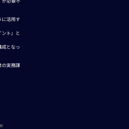
」が必要不
うに活用す
イント」と
構成となっ
業の実務課
前