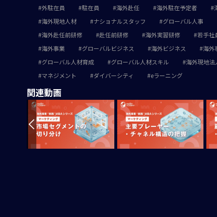
外駐在員
駐在員
海外赴任
海外駐在予定者
海外現地人材
ナショナルスタッフ
グローバル人事
海外赴任前研修
赴任前研修
海外実習研修
若手社
海外事業
グローバルビジネス
海外ビジネス
海外
グローバル人材育成
グローバル人材スキル
海外現地法
マネジメント
ダイバーシティ
eラーニング
関連動画