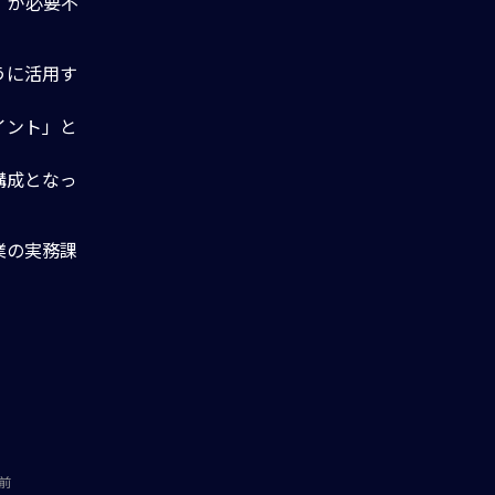
」が必要不
うに活用す
イント」と
構成となっ
業の実務課
前