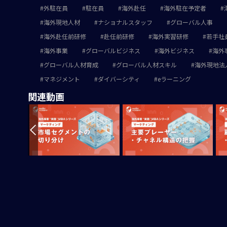
外駐在員
駐在員
海外赴任
海外駐在予定者
海外現地人材
ナショナルスタッフ
グローバル人事
海外赴任前研修
赴任前研修
海外実習研修
若手社
海外事業
グローバルビジネス
海外ビジネス
海外
グローバル人材育成
グローバル人材スキル
海外現地法
マネジメント
ダイバーシティ
eラーニング
関連動画