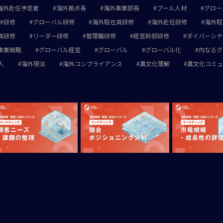
海外赴任予定者
海外拠点長
海外事業部長
プール人材
グロー
研修
グローバル研修
海外駐在員研修
海外赴任研修
海外駐
員研修
リーダー研修
管理職研修
経営幹部研修
ダイバーシテ
事業戦略
グローバル経営
グローバル
グローバル化
内なるグ
人
海外現法
海外コンプライアンス
異文化理解
異文化コミュ