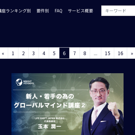
講座ランキング別
要件別
FAQ
サービス概要
«
1
2
3
4
5
6
7
8
...
15
16
»