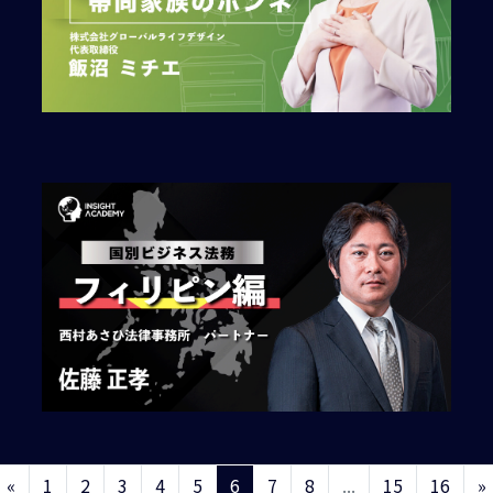
«
1
2
3
4
5
6
7
8
...
15
16
»