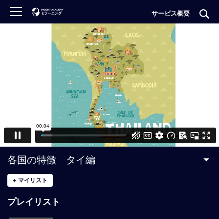
サービス概要
ロ
グ
イ
ン
非
会
員
の
方
は
こ
各国の特徴 タイ編
ち
ら
+
マイリスト
プレイリスト
H
O