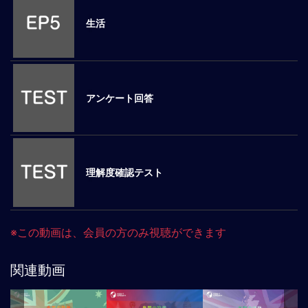
ロ
生活
ー
バ
ル
思
考
アンケート回答
グ
ロ
ー
バ
ル
理解度確認テスト
マ
イ
ン
ド
※この動画は、会員の方のみ視聴ができます
醸
成
関連動画
異
文
化