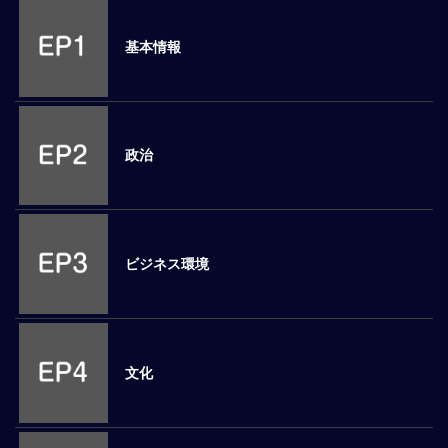
M
E
基本情報
全
体
像
政治
シ
リ
ー
ズ
別
ビジネス環境
国
別
駐
在
文化
員
研
修
グ