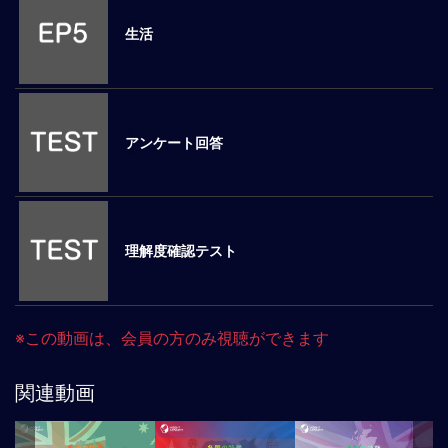
ロ
生活
ー
バ
ル
思
考
アンケート回答
グ
ロ
ー
バ
ル
理解度確認テスト
マ
イ
ン
ド
※この動画は、会員の方のみ視聴ができます
醸
成
関連動画
異
文
化