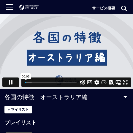
サービス概要
ロ
グ
イ
ン
非
会
員
の
方
は
こ
各国の特徴 オーストラリア編
ち
ら
+
マイリスト
プレイリスト
H
O