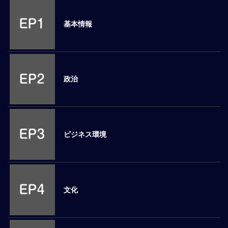
M
E
基本情報
全
体
像
政治
シ
リ
ー
ズ
別
ビジネス環境
国
別
駐
在
文化
員
研
修
グ