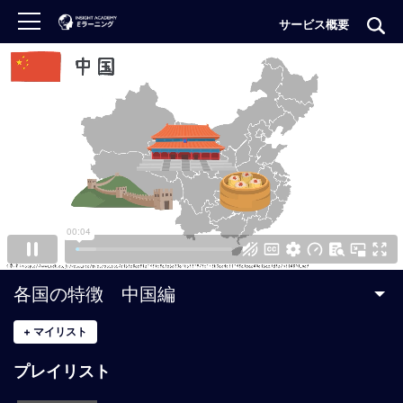
サービス概要
ロ
グ
イ
ン
非
会
員
の
方
は
こ
各国の特徴 中国編
ち
ら
+
マイリスト
プレイリスト
H
O