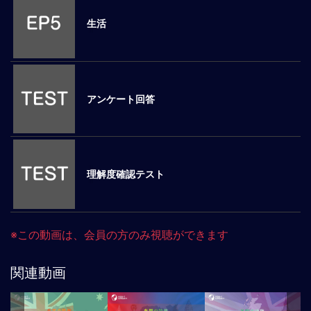
ロ
生活
ー
バ
ル
思
考
アンケート回答
グ
ロ
ー
バ
ル
理解度確認テスト
マ
イ
ン
ド
※この動画は、会員の方のみ視聴ができます
醸
成
関連動画
異
文
化