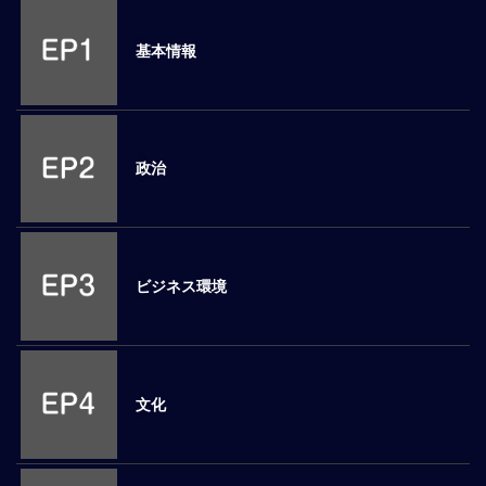
M
E
基本情報
全
体
像
政治
シ
リ
ー
ズ
別
ビジネス環境
国
別
駐
在
文化
員
研
修
グ