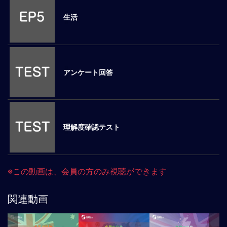
ロ
生活
ー
バ
ル
思
考
アンケート回答
グ
ロ
ー
バ
ル
理解度確認テスト
マ
イ
ン
ド
※この動画は、会員の方のみ視聴ができます
醸
成
関連動画
異
文
化