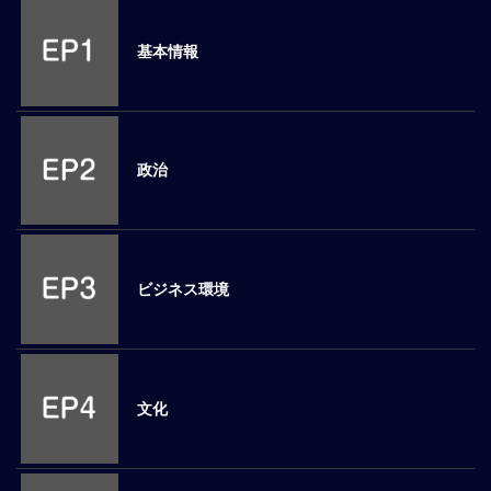
M
E
基本情報
全
体
像
政治
シ
リ
ー
ズ
別
ビジネス環境
国
別
駐
在
文化
員
研
修
グ