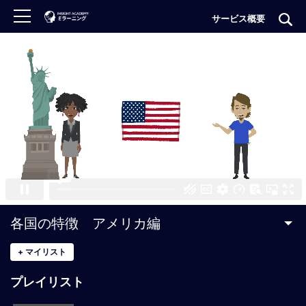
サービス概要
ロ
グ
イ
ン
非
会
員
の
方
は
こ
各国の特徴 アメリカ編
ち
ら
+
マイリスト
プレイリスト
H
O