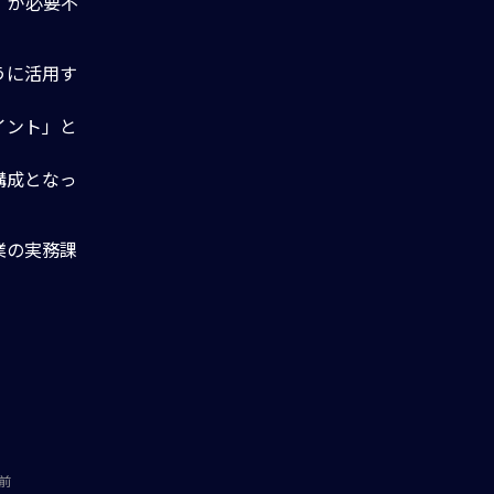
」が必要不
うに活用す
イント」と
構成となっ
業の実務課
前