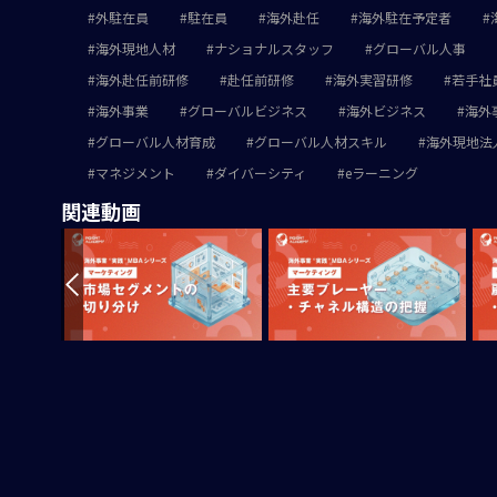
外駐在員
駐在員
海外赴任
海外駐在予定者
海外現地人材
ナショナルスタッフ
グローバル人事
海外赴任前研修
赴任前研修
海外実習研修
若手社
海外事業
グローバルビジネス
海外ビジネス
海外
グローバル人材育成
グローバル人材スキル
海外現地法
マネジメント
ダイバーシティ
eラーニング
関連動画