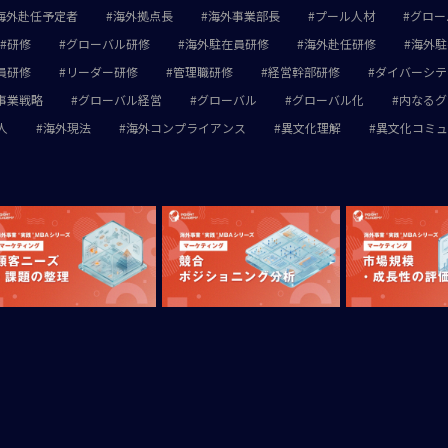
海外赴任予定者
海外拠点長
海外事業部長
プール人材
グロー
研修
グローバル研修
海外駐在員研修
海外赴任研修
海外駐
員研修
リーダー研修
管理職研修
経営幹部研修
ダイバーシテ
事業戦略
グローバル経営
グローバル
グローバル化
内なるグ
人
海外現法
海外コンプライアンス
異文化理解
異文化コミュ