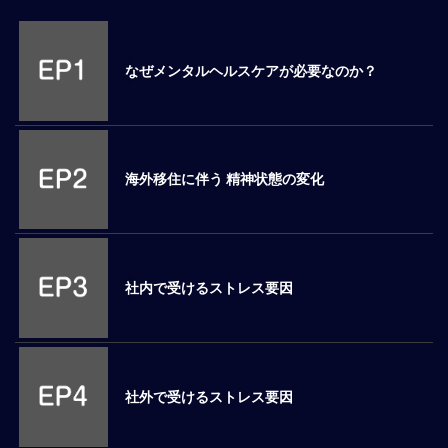
M
E
なぜメンタルヘルスケアが必要なのか？
全
体
像
海外移住に伴う 精神状態の変化
シ
リ
ー
ズ
別
国
社内で受けるストレス要因
別
駐
在
員
研
社外で受けるストレス要因
修
グ