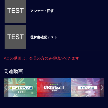
マ
ネ
アンケート回答
ジ
メ
ン
ト
概
理解度確認テスト
要
外
国
※この動画は、会員の方のみ視聴ができます
人
マ
ネ
関連動画
ジ
メ
ン
ト
海
外