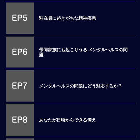
ロ
ー
駐在員に起きがちな精神疾患
バ
ル
思
考
グ
帯同家族にも起こりうる メンタルヘルスの問
題
ロ
ー
バ
ル
マ
メンタルヘルスの問題にどう対応するか？
イ
ン
ド
醸
成
あなたが日頃からできる備え
異
文
化