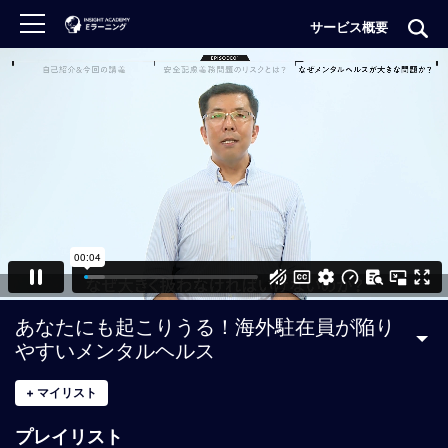
サービス概要
ロ
グ
イ
ン
非
会
員
の
方
は
こ
あなたにも起こりうる！海外駐在員が陥り
ち
やすいメンタルヘルス
ら
+
マイリスト
H
プレイリスト
O