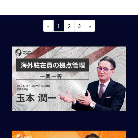
«
1
2
3
»