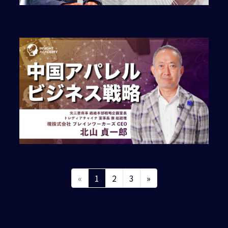
«
1
2
3
»