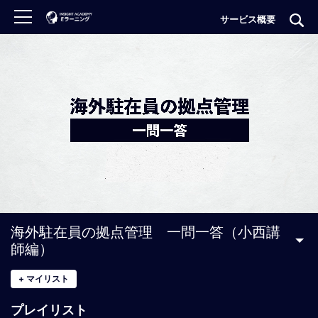
サービス概要
ロ
グ
イ
ン
非
会
員
の
方
は
こ
海外駐在員の拠点管理 一問一答（小西講
ち
師編）
ら
+
マイリスト
H
プレイリスト
O