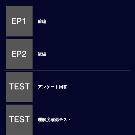
M
E
前編
全
体
像
後編
シ
リ
ー
ズ
別
国
アンケート回答
別
駐
在
員
研
理解度確認テスト
修
グ