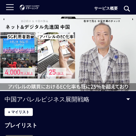
サービス概要
ロ
グ
イ
ン
非
会
員
の
方
は
こ
中国アパレルビジネス展開戦略
ち
ら
+
マイリスト
プレイリスト
H
O