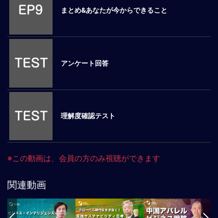
まとめ&あなたが今からできること
マ
ネ
ジ
メ
ン
アンケート回答
ト
概
要
外
国
理解度確認テスト
人
マ
ネ
ジ
※この動画は、会員の方のみ視聴ができます
メ
ン
関連動画
ト
海
外