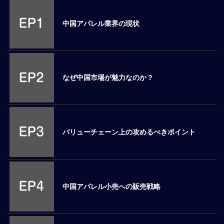
M
E
中国アパレル業界の現状
全
体
像
なぜ中国市場が魅力なのか？
シ
リ
ー
ズ
別
バリューチェーン上の攻めるべきポイント
国
別
駐
在
中国アパレル小売への販売戦略
員
研
修
グ