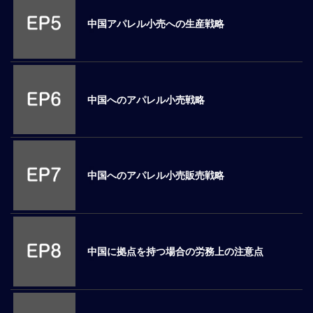
ロ
中国アパレル小売への生産戦略
ー
バ
ル
思
考
中国へのアパレル小売戦略
グ
ロ
ー
バ
ル
中国へのアパレル小売販売戦略
マ
イ
ン
ド
醸
中国に拠点を持つ場合の労務上の注意点
成
異
文
化