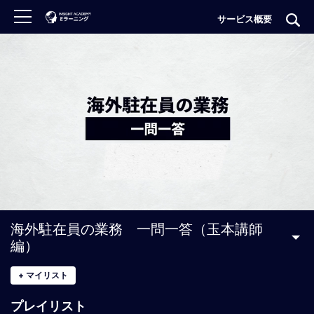
サービス概要
ロ
グ
イ
ン
非
会
員
の
方
は
こ
海外駐在員の業務 一問一答（玉本講師
ち
編）
ら
+
マイリスト
H
プレイリスト
O