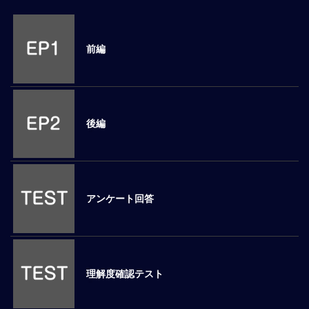
M
E
前編
全
体
像
後編
シ
リ
ー
ズ
別
国
アンケート回答
別
駐
在
員
研
理解度確認テスト
修
グ