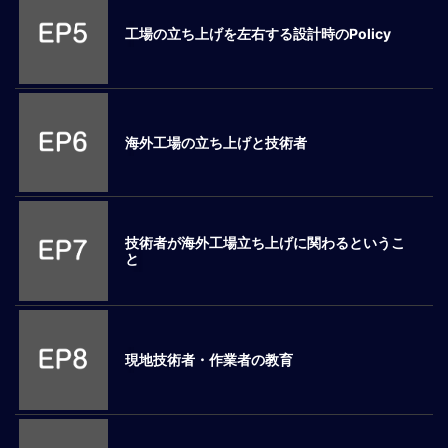
ロ
工場の立ち上げを左右する設計時のPolicy
ー
バ
ル
思
考
海外工場の立ち上げと技術者
グ
ロ
ー
バ
技術者が海外工場立ち上げに関わるというこ
ル
と
マ
イ
ン
ド
醸
現地技術者・作業者の教育
成
異
文
化