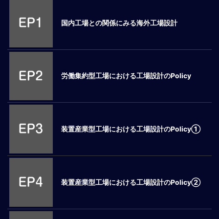
M
E
国内工場との関係にみる海外工場設計
全
体
像
労働集約型工場における工場設計のPolicy
シ
リ
ー
ズ
別
装置産業型工場における工場設計のPolicy①
国
別
駐
在
装置産業型工場における工場設計のPolicy②
員
研
修
グ