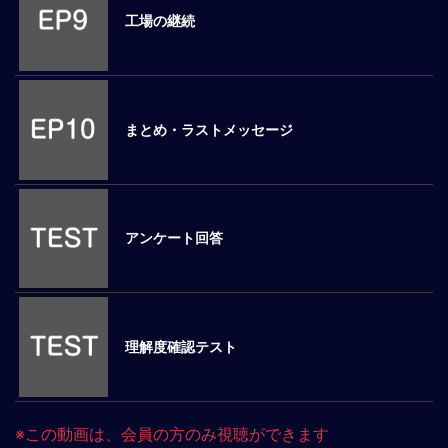
工場の継続
マ
ネ
ジ
メ
ン
まとめ・ラストメッセージ
ト
概
要
外
国
アンケート回答
人
マ
ネ
ジ
メ
理解度確認テスト
ン
ト
海
外
※この動画は、会員の方のみ視聴ができます