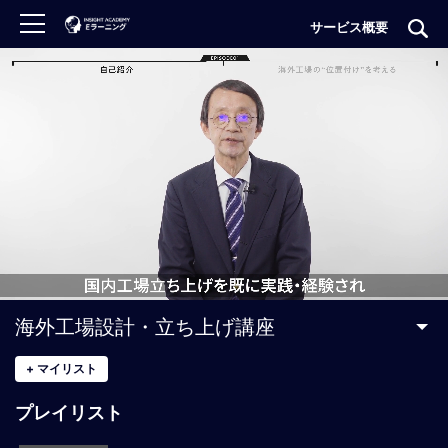
サービス概要
ロ
グ
イ
ン
非
会
員
の
方
は
こ
海外工場設計・立ち上げ講座
ち
ら
+
マイリスト
プレイリスト
H
O