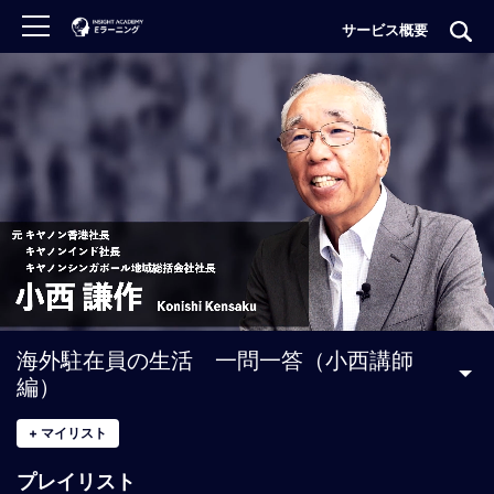
サービス概要
ロ
グ
イ
ン
非
会
員
の
方
は
こ
海外駐在員の生活 一問一答（小西講師
ち
編）
ら
+
マイリスト
H
プレイリスト
O