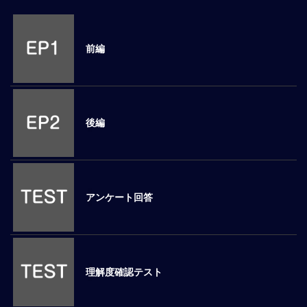
M
E
前編
全
体
像
後編
シ
リ
ー
ズ
別
国
アンケート回答
別
駐
在
員
研
理解度確認テスト
修
グ