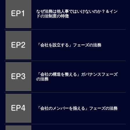
M
なぜ法務は他人事ではいけないのか？＆イン
E
ドの法制度の特徴
全
体
像
「会社を設立する」フェーズの法務
シ
リ
ー
ズ
「会社の構造を整える」ガバナンスフェーズ
別
の法務
国
別
駐
在
「会社のメンバーを揃える」フェーズの法務
員
研
修
グ