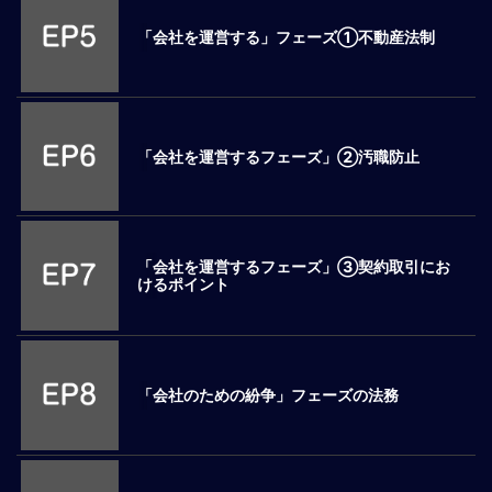
ロ
「会社を運営する」フェーズ①不動産法制
ー
バ
ル
思
考
「会社を運営するフェーズ」②汚職防止
グ
ロ
ー
バ
「会社を運営するフェーズ」③契約取引にお
ル
けるポイント
マ
イ
ン
ド
醸
「会社のための紛争」フェーズの法務
成
異
文
化