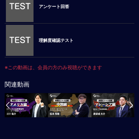
アンケート回答
マ
ネ
ジ
メ
ン
理解度確認テスト
ト
概
要
外
※この動画は、会員の方のみ視聴ができます
国
人
マ
関連動画
ネ
ジ
メ
ン
ト
海
外