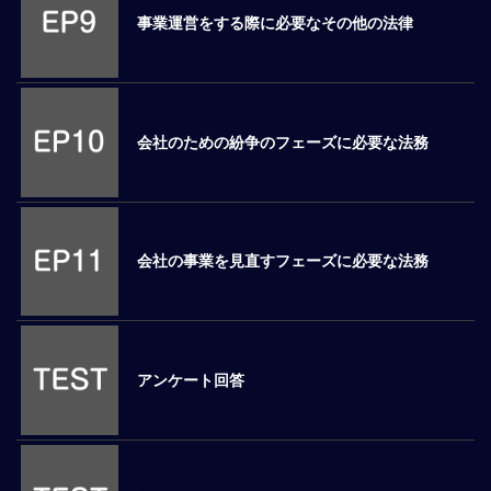
事業運営をする際に必要なその他の法律
マ
ネ
ジ
メ
ン
会社のための紛争のフェーズに必要な法務
ト
概
要
外
国
会社の事業を見直すフェーズに必要な法務
人
マ
ネ
ジ
メ
アンケート回答
ン
ト
海
外