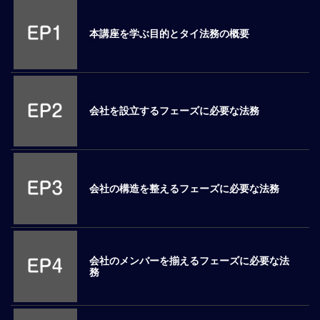
M
E
本講座を学ぶ目的とタイ法務の概要
全
体
像
会社を設立するフェーズに必要な法務
シ
リ
ー
ズ
別
会社の構造を整えるフェーズに必要な法務
国
別
駐
在
会社のメンバーを揃えるフェーズに必要な法
員
務
研
修
グ