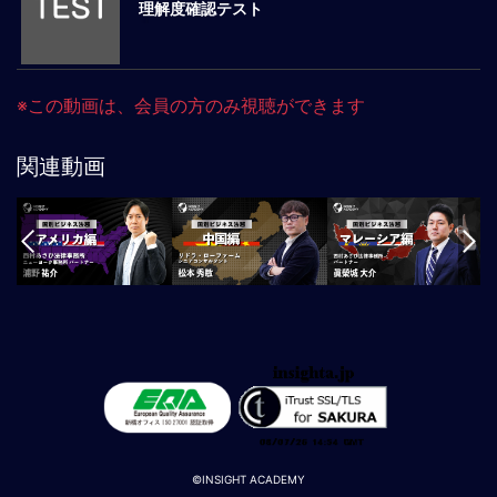
事
理解度確認テスト
業
コ
ン
プ
※この動画は、会員の方のみ視聴ができます
ラ
イ
関連動画
ア
ン
ス：
国
別
ビ
ジ
ネ
ス
法
務
／
課
©INSIGHT ACADEMY
題