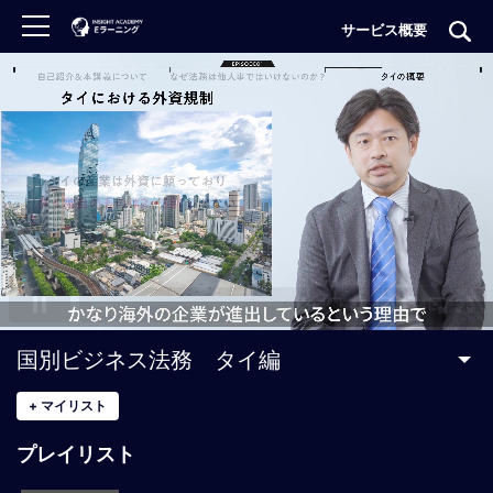
サービス概要
ロ
グ
イ
ン
非
会
員
の
方
は
こ
国別ビジネス法務 タイ編
ち
ら
+
マイリスト
プレイリスト
H
O