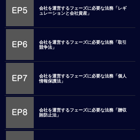
ロ
会社を運営するフェーズに必要な法務「レギ
ー
ュレーションと会社資産」
バ
ル
思
考
会社を運営するフェーズに必要な法務「取引
競争法」
グ
ロ
ー
バ
会社を運営するフェーズに必要な法務「個人
ル
情報保護法」
マ
イ
ン
ド
会社を運営するフェーズに必要な法務「贈収
醸
賄防止法」
成
異
文
化