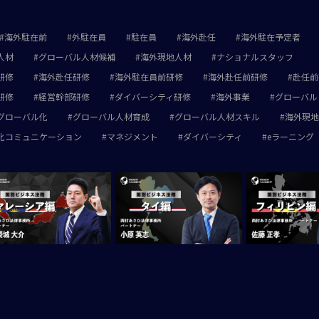
海外駐在前
外駐在員
駐在員
海外赴任
海外駐在予定者
人材
グローバル人材候補
海外現地人材
ナショナルスタッフ
研修
海外赴任研修
海外駐在員前研修
海外赴任前研修
赴任前
研修
経営幹部研修
ダイバーシティ研修
海外事業
グローバル
グローバル化
グローバル人材育成
グローバル人材スキル
海外現地
化コミュニケーション
マネジメント
ダイバーシティ
eラーニング