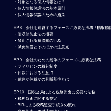
・対象となる個人情報とは？
・個人情報保護法の基本原則
・個人情報保護のための施策
EP.8
会社を運営するフェーズに必要な法務「贈収賄
・贈収賄防止法の概要
・禁止される贈収賄の行為
・減免制度とそのほかの注意点
EP.9
会社のための紛争のフェーズに必要な法務
・フィリピンの裁判制度
・仲裁における注意点
・裁判か仲裁かの判断基準とは
EP.10
国税当局による税務監査に必要な法務
・税務監査に関する規定
・BIRによる税務監査手続きの流れ