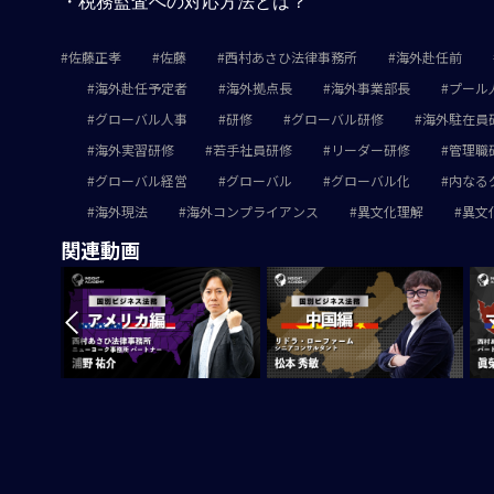
・税務監査への対応方法とは？
佐藤正孝
佐藤
西村あさひ法律事務所
海外赴任前
海外赴任予定者
海外拠点長
海外事業部長
プール
グローバル人事
研修
グローバル研修
海外駐在員
海外実習研修
若手社員研修
リーダー研修
管理職
グローバル経営
グローバル
グローバル化
内なる
海外現法
海外コンプライアンス
異文化理解
異文
関連動画