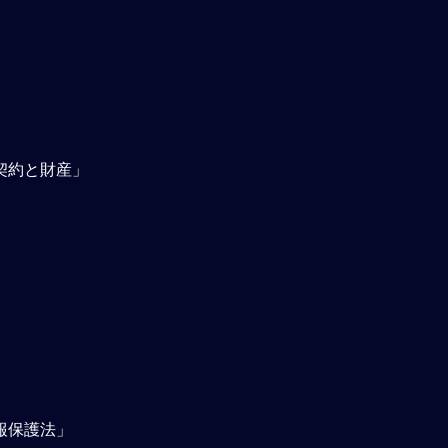
契約と財産」
」
報保護法」