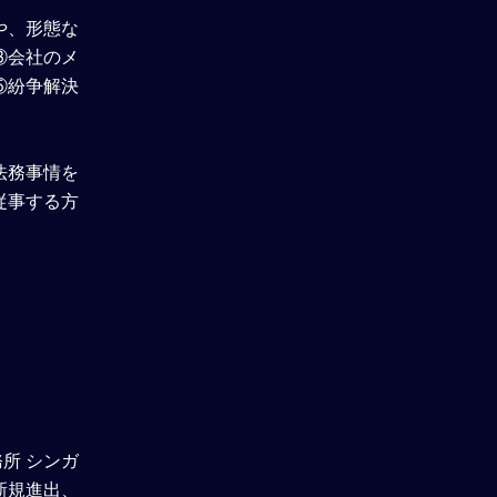
や、形態な
アンケート回答
③会社のメ
⑤紛争解決
理解度確認テスト
法務事情を
従事する方
所 シンガ
新規進出、