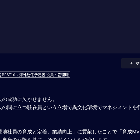
+
マ
 BEST10：海外赴任予定者 役員・管理職
人の成功に欠かせません。
人の間に立つ駐在員という立場で異文化環境でマネジメントを
現地社員の育成と定着、業績向上」に貢献したことで「育成MV
、自身の経験を基に、そのポイントを紹介します。