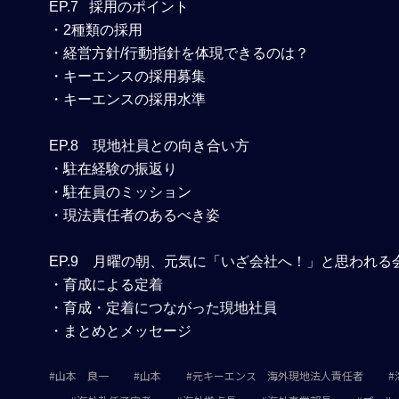
EP.7
採用のポイント
・2種類の採用
・経営方針/行動指針を体現できるのは？
・キーエンスの採用募集
・キーエンスの採用水準
EP.8
現地社員との向き合い方
・駐在経験の振返り
・駐在員のミッション
・現法責任者のあるべき姿
EP.9
月曜の朝、元気に「いざ会社へ！」と思われる
・育成による定着
・育成・定着につながった現地社員
・まとめとメッセージ
山本 良一
山本
元キーエンス 海外現地法人責任者