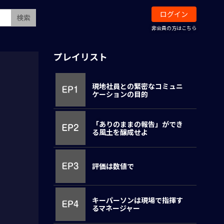
ログイン
検索
非会員の方はこちら
プレイリスト
現地社員との緊密なコミュニ
ケーションの目的
「ありのままの報告」ができ
る風土を醸成せよ
評価は数値で
キーパーソンは現場で指揮す
るマネージャー