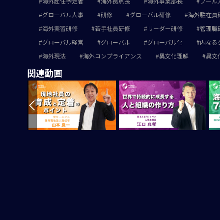
海外赴任予定者
海外拠点長
海外事業部長
プール
グローバル人事
研修
グローバル研修
海外駐在員
海外実習研修
若手社員研修
リーダー研修
管理職
グローバル経営
グローバル
グローバル化
内なる
海外現法
海外コンプライアンス
異文化理解
異文
関連動画