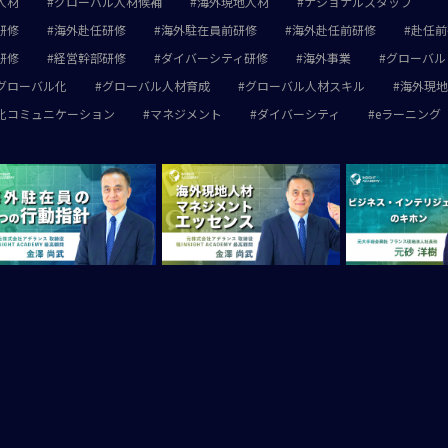
人材
グローバル人材候補
海外現地人材
ナショナルスタッフ
研修
海外赴任研修
海外駐在員前研修
海外赴任前研修
赴任前
研修
経営幹部研修
ダイバーシティ研修
海外事業
グローバル
グローバル化
グローバル人材育成
グローバル人材スキル
海外現地
化コミュニケーション
マネジメント
ダイバーシティ
eラーニング