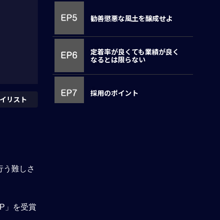
勧善懲悪な風土を醸成せよ
定着率が良くても業績が良く
なるとは限らない
採用のポイント
イリスト
現地社員との向き合い方
月曜の朝、元気に「いざ会社
行う難しさ
へ！」と思われる会社を
アンケート回答
P」を受賞