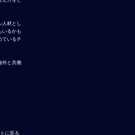
理解度確認テスト
ル人材とし
もいるかも
めているチ
海外と共働
ントに至る