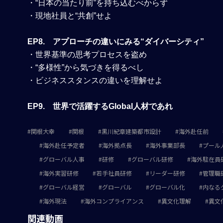
・“日本の当たり前”を持ち込むべからず
・現地社員と“共創”せよ
EP8. アプローチの違いにみる“ダイバーシティ”
・世界基準の思考プロセスを盗め
・“多様性”から気づきを得るべし
・ビジネススタンスの違いを理解せよ
EP9. 世界で活躍するGlobal人材であれ
関根大幸
関根
黒川紀章建築都市設計
海外赴任前
海外赴任予定者
海外拠点長
海外事業部長
プール
グローバル人事
研修
グローバル研修
海外駐在員
海外実習研修
若手社員研修
リーダー研修
管理職
グローバル経営
グローバル
グローバル化
内なる
海外現法
海外コンプライアンス
異文化理解
異文
関連動画