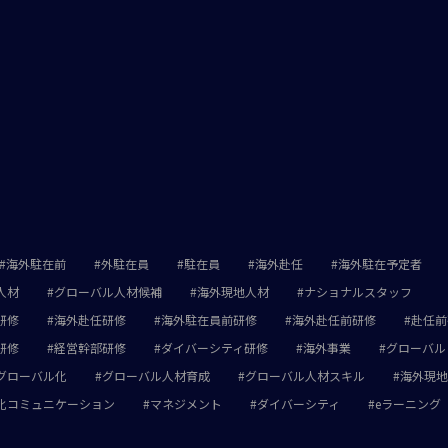
海外駐在前
外駐在員
駐在員
海外赴任
海外駐在予定者
人材
グローバル人材候補
海外現地人材
ナショナルスタッフ
研修
海外赴任研修
海外駐在員前研修
海外赴任前研修
赴任前
研修
経営幹部研修
ダイバーシティ研修
海外事業
グローバル
グローバル化
グローバル人材育成
グローバル人材スキル
海外現地
化コミュニケーション
マネジメント
ダイバーシティ
eラーニング