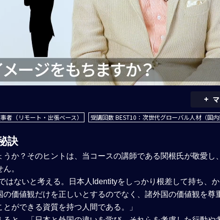
+
マ
業従事者（リモート・出張ベース）
受講回数 BEST10：次世代グローバル人材（国
秘訣
ょうか？そのヒントは、当コースの講師である関根氏が敬愛し
せん。
はないと考える。日本人Identityをしっかり根差して持ち、
国の価値観だけを正しいとするのでなく、諸外国の価値観を尊
ことができる資質を持つ人間である。」
えると、「日本と外国の違いを学び、それらを考慮した行動や