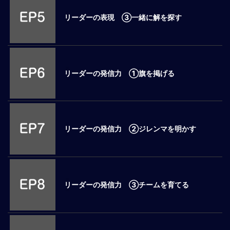
ロ
リーダーの表現 ③一緒に解を探す
ー
バ
ル
思
考
リーダーの発信力 ①旗を掲げる
グ
ロ
ー
バ
ル
リーダーの発信力 ②ジレンマを明かす
マ
イ
ン
ド
醸
リーダーの発信力 ③チームを育てる
成
異
文
化