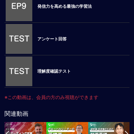
発信力を高める最強の学習法
マ
ネ
ジ
メ
ン
アンケート回答
ト
概
要
外
国
理解度確認テスト
人
マ
ネ
ジ
※この動画は、会員の方のみ視聴ができます
メ
ン
関連動画
ト
海
外