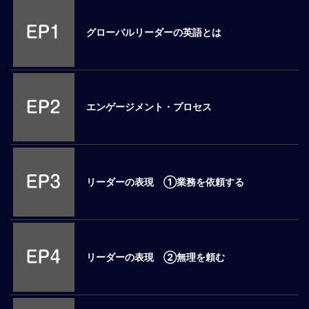
M
E
グローバルリーダーの英語とは
全
体
像
エンゲージメント・プロセス
シ
リ
ー
ズ
別
リーダーの表現 ①業務を依頼する
国
別
駐
在
リーダーの表現 ②無理を頼む
員
研
修
グ