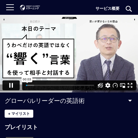
サービス概要
ロ
グ
イ
ン
非
会
員
の
方
は
こ
グローバルリーダーの英語術
ち
ら
+
マイリスト
プレイリスト
H
O