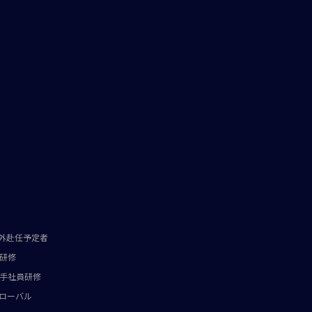
外赴任予定者
研修
手社員研修
ローバル