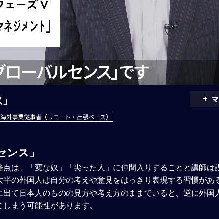
+
ス」
マ
10：海外事業従事者（リモート・出張ベース）
センス」
発点は、「変な奴」「尖った人」に仲間入りすることと講師は
大半の外国人は自分の考えや意見をはっきり表現する習慣があ
に出て日本人のものの見方や考え方のままでいると、逆に外国
てしまう可能性があります。