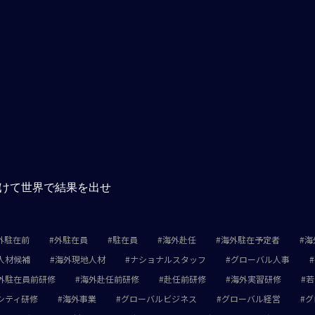
付けて世界で結果を出せ
外駐在前
外駐在員
駐在員
海外赴任
海外駐在予定者
海
人材候補
海外現地人材
ナショナルスタッフ
グローバル人事
外駐在員前研修
海外赴任前研修
赴任前研修
海外実習研修
若
シティ研修
海外事業
グローバルビジネス
グローバル経営
グ