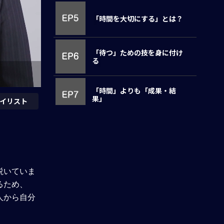
「時間を大切にする」とは？
「待つ」ための技を身に付け
る
「時間」よりも「成果・結
果」
イリスト
「とりあえず」謝らない
グローバル感覚の「謙虚さ」
説いていま
るため、
人から自分
「プライド」と「尊厳」