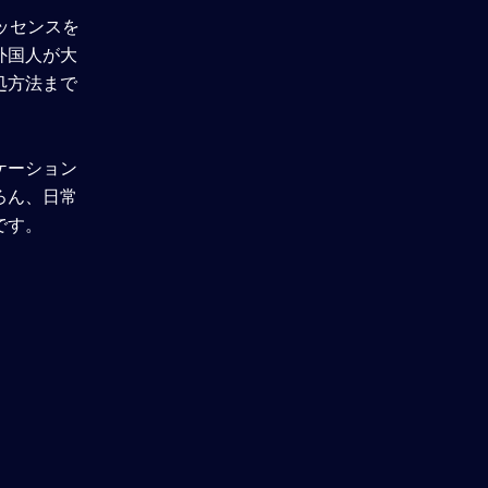
ッセンスを
変な奴に仲間入り！グローバ
ルセンスを身に付けて世界で
外国人が大
結果を出せ
処方法まで
アンケート回答
ケーション
ろん、日常
理解度確認テスト
です。