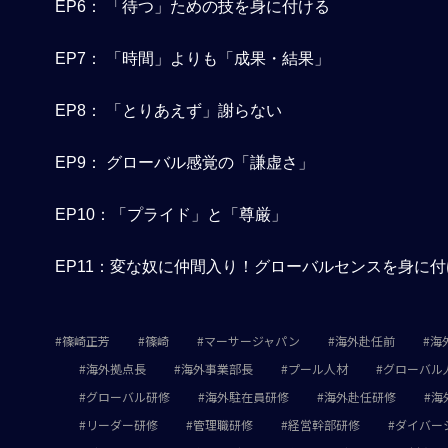
EP6： 「待つ」ための技を身に付ける
EP7： 「時間」よりも「成果・結果」
EP8： 「とりあえず」謝らない
EP9： グローバル感覚の「謙虚さ」
EP10：「プライド」と「尊厳」
EP11：変な奴に仲間入り！グローバルセンスを身に
篠崎正芳
篠崎
マーサージャパン
海外赴任前
海
海外拠点長
海外事業部長
プール人材
グローバル
グローバル研修
海外駐在員研修
海外赴任研修
海
リーダー研修
管理職研修
経営幹部研修
ダイバー