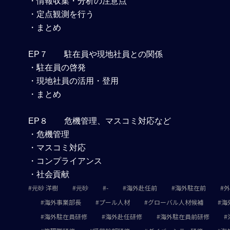
・情報収集・分析の注意点
・定点観測を行う
・まとめ
EP７ 駐在員や現地社員との関係
・駐在員の啓発
・現地社員の活用・登用
・まとめ
EP８ 危機管理、マスコミ対応など
・危機管理
・マスコミ対応
・コンプライアンス
・社会貢献
元砂 洋樹
元砂
-
海外赴任前
海外駐在前
外
海外事業部長
プール人材
グローバル人材候補
海
海外駐在員研修
海外赴任研修
海外駐在員前研修