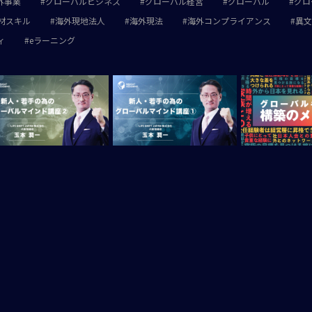
外事業
グローバルビジネス
グローバル経営
グローバル
グロ
材スキル
海外現地法人
海外現法
海外コンプライアンス
異文
ィ
eラーニング