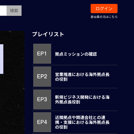
ログイン
検索
非会員の方はこちら
プレイリスト
拠点ミッションの確認
営業推進における海外拠点長
の役割
新規ビジネス開発における海
外拠点長役割
近隣拠点や関連会社との連
携・支援における海外拠点長
の役割