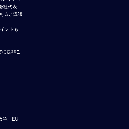
会社代表、
あると講師
ポイントも
方に是非ご
政学、EU