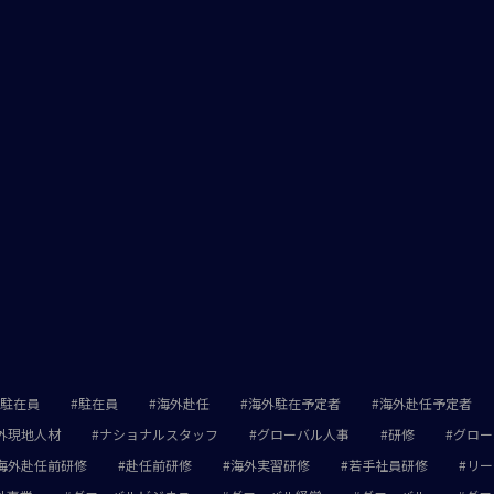
駐在員
駐在員
海外赴任
海外駐在予定者
海外赴任予定者
外現地人材
ナショナルスタッフ
グローバル人事
研修
グロー
海外赴任前研修
赴任前研修
海外実習研修
若手社員研修
リー