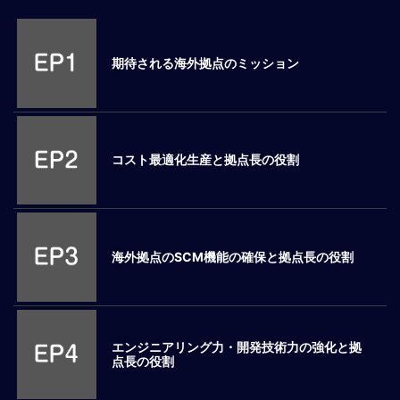
M
E
期待される海外拠点のミッション
全
体
像
コスト最適化生産と拠点長の役割
シ
リ
ー
ズ
別
国
海外拠点のSCM機能の確保と拠点長の役割
別
駐
在
員
エンジニアリング力・開発技術力の強化と拠
研
点長の役割
修
グ