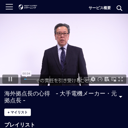
サービス概要
ロ
グ
イ
ン
非
会
員
の
方
は
こ
海外拠点長の心得 - 大手電機メーカー・元
ち
拠点長 -
ら
+
マイリスト
H
プレイリスト
O