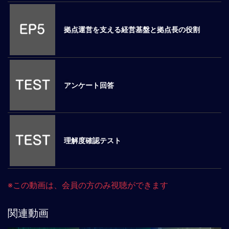
ロ
ー
拠点運営を支える経営基盤と拠点長の役割
バ
ル
思
考
グ
アンケート回答
ロ
ー
バ
ル
マ
理解度確認テスト
イ
ン
ド
醸
※この動画は、会員の方のみ視聴ができます
成
異
関連動画
文
化