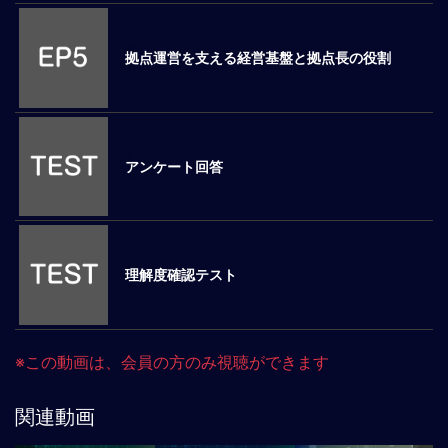
ロ
ー
拠点運営を支える経営基盤と拠点長の役割
バ
ル
思
考
グ
アンケート回答
ロ
ー
バ
ル
マ
理解度確認テスト
イ
ン
ド
醸
※この動画は、会員の方のみ視聴ができます
成
異
関連動画
文
化