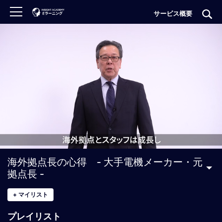
サービス概要
ロ
グ
イ
ン
非
会
員
の
方
は
こ
海外拠点長の心得 - 大手電機メーカー・元
ち
拠点長 -
ら
+
マイリスト
H
プレイリスト
O