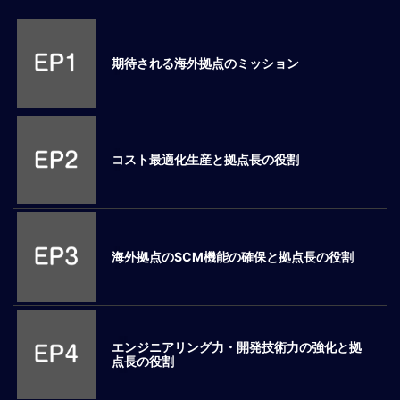
M
E
期待される海外拠点のミッション
全
体
像
コスト最適化生産と拠点長の役割
シ
リ
ー
ズ
別
国
海外拠点のSCM機能の確保と拠点長の役割
別
駐
在
員
エンジニアリング力・開発技術力の強化と拠
研
点長の役割
修
グ