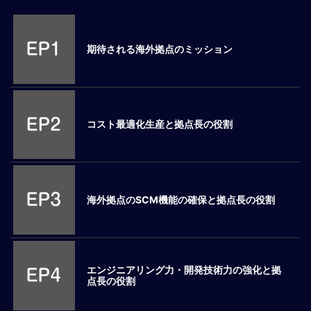
M
E
期待される海外拠点のミッション
全
体
像
コスト最適化生産と拠点長の役割
シ
リ
ー
ズ
別
国
海外拠点のSCM機能の確保と拠点長の役割
別
駐
在
員
エンジニアリング力・開発技術力の強化と拠
研
点長の役割
修
グ