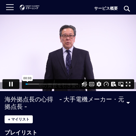
サービス概要
ロ
グ
イ
ン
非
会
員
の
方
は
こ
海外拠点長の心得 - 大手電機メーカー・元
ち
拠点長 -
ら
+
マイリスト
H
プレイリスト
O