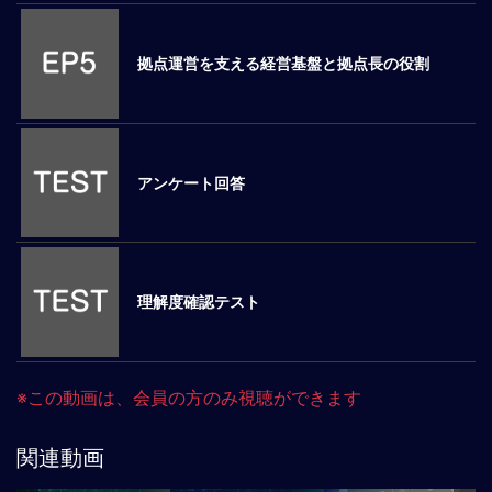
ロ
ー
拠点運営を支える経営基盤と拠点長の役割
バ
ル
思
考
グ
アンケート回答
ロ
ー
バ
ル
マ
理解度確認テスト
イ
ン
ド
醸
※この動画は、会員の方のみ視聴ができます
成
異
関連動画
文
化