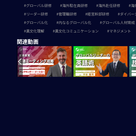
グローバル研修
海外駐在員研修
海外赴任研修
海
リーダー研修
管理職研修
経営幹部研修
ダイバー
グローバル化
内なるグローバル化
グローバル人材育成
異文化理解
異文化コミュニケーション
マネジメント
関連動画