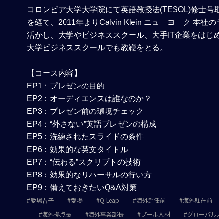
コロンビア大学大学院にて英語教授法(TESOL)修
を経て、2011年よりCalvin Klein ニューヨ
活かし、大学やビジネススクール、大手IT企業をはじ
大学ビジネススクールでも教鞭をとる。
【コース内容】
EP1
：プレゼンの目的
EP2
：オーディエンスは誰なのか？
EP3
：プレゼン前の環境チェック
EP4
：“外さない”英語プレゼンの構成
EP5
：洗練されたスライドの条件
EP6
：効果的な英文タイトル
EP7
：“伝わる”スクリプトの技術
EP8
：効果的なリハーサルの行い方
EP9
：備えておきたいQ&A対策
愛場吉子
愛場
Q-Leap
海外赴任前
海外駐在前
海外拠点長
海外事業部長
プール人材
グローバル