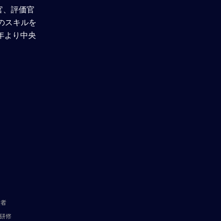
官、評価官
授のスキルを
年より中央
定者
研修