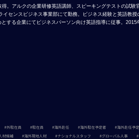
士号取得。アルクの企業研修英語講師、スピーキングテストの試験
ーク 本社のライセンスビジネス事業部にて勤務。ビジネス経験と英語教
めとする企業にてビジネスパーソン向け英語指導に従事。2015
外駐在員
駐在員
海外赴任
海外駐在予定者
海外赴任予
人材候補
海外現地人材
ナショナルスタッフ
グローバル人事