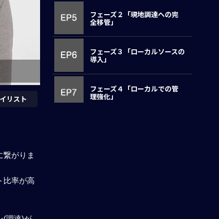
フェーズ２「現地調達への完
全移管」
フェーズ３「ローカルソースの
導入」
フェーズ４「ローカルでの管
理強化」
イリスト
全社で調達を行っていくため
に
に繋がりま
アンケート回答
ト比率が高
理解度確認テスト
(調達)が