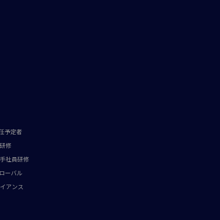
任予定者
研修
手社員研修
ローバル
イアンス