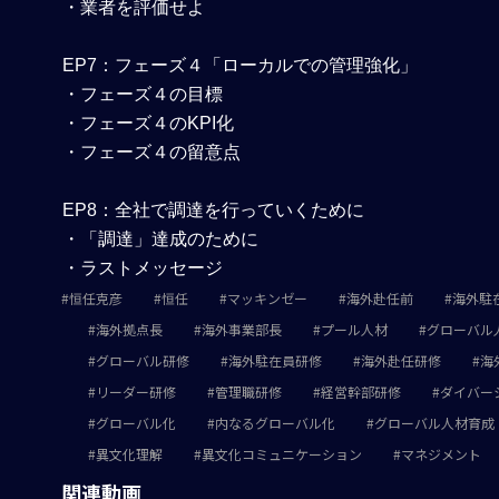
・業者を評価せよ
EP7：フェーズ４「ローカルでの管理強化」
・フェーズ４の目標
・フェーズ４のKPI化
・フェーズ４の留意点
EP8：全社で調達を行っていくために
・「調達」達成のために
・ラストメッセージ
恒任克彦
恒任
マッキンゼー
海外赴任前
海外駐
海外拠点長
海外事業部長
プール人材
グローバル
グローバル研修
海外駐在員研修
海外赴任研修
海
リーダー研修
管理職研修
経営幹部研修
ダイバー
グローバル化
内なるグローバル化
グローバル人材育成
異文化理解
異文化コミュニケーション
マネジメント
関連動画