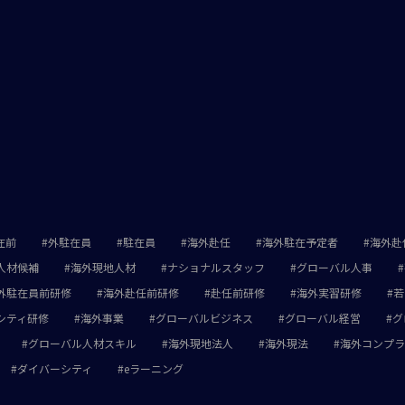
在前
外駐在員
駐在員
海外赴任
海外駐在予定者
海外赴
人材候補
海外現地人材
ナショナルスタッフ
グローバル人事
外駐在員前研修
海外赴任前研修
赴任前研修
海外実習研修
若
シティ研修
海外事業
グローバルビジネス
グローバル経営
グ
グローバル人材スキル
海外現地法人
海外現法
海外コンプラ
ダイバーシティ
eラーニング