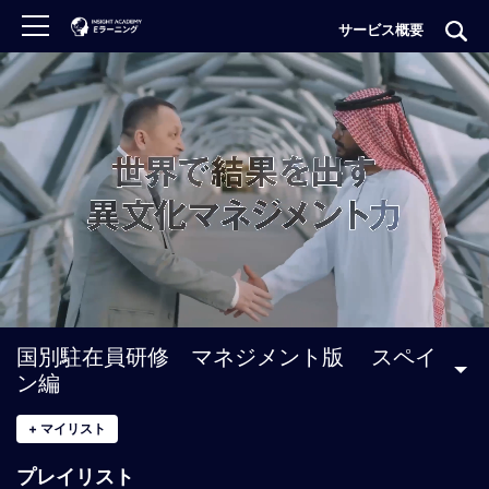
サービス概要
ロ
グ
イ
ン
非
会
員
の
方
は
こ
国別駐在員研修 マネジメント版 スペイ
ち
ン編
ら
+
マイリスト
H
プレイリスト
O