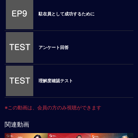
マ
ネ
駐在員として成功するために
ジ
メ
ン
ト
概
アンケート回答
要
外
国
人
理解度確認テスト
マ
ネ
ジ
メ
※この動画は、会員の方のみ視聴ができます
ン
ト
関連動画
海
外