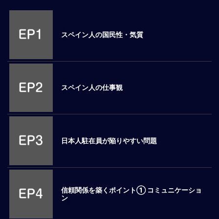
M
E
スペイン人の国民性・気質
全
体
像
スペイン人の仕事観
シ
リ
ー
ズ
別
国
日本人駐在員が陥りやすい問題
別
駐
在
員
信頼関係を築くポイント① コミュニケーショ
研
ン
修
グ