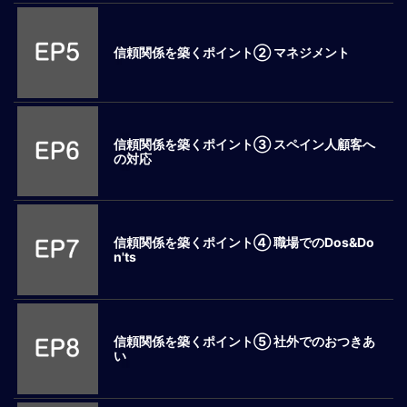
ロ
ー
信頼関係を築くポイント② マネジメント
バ
ル
思
考
グ
信頼関係を築くポイント③ スペイン人顧客へ
の対応
ロ
ー
バ
ル
マ
信頼関係を築くポイント④ 職場でのDos&Do
n'ts
イ
ン
ド
醸
成
信頼関係を築くポイント⑤ 社外でのおつきあ
い
異
文
化