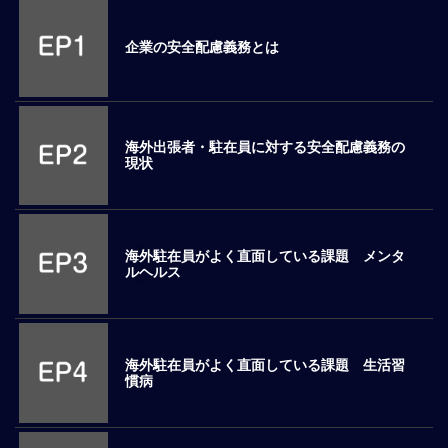
M
E
企業の安全配慮義務とは
全
体
像
海外出張者・駐在員に対する安全配慮義務の
現状
シ
リ
ー
ズ
海外駐在員がよく直面している課題 メンタ
別
ルヘルス
国
別
駐
在
海外駐在員がよく直面している課題 生活習
員
慣病
研
修
グ