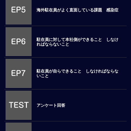
ロ
海外駐在員がよく直面している課題 感染症
ー
バ
ル
思
考
駐在員に対して本社側ができること しなけ
ればならないこと
グ
ロ
ー
バ
駐在員が自らできること しなければならな
ル
いこと
マ
イ
ン
ド
醸
アンケート回答
成
異
文
化