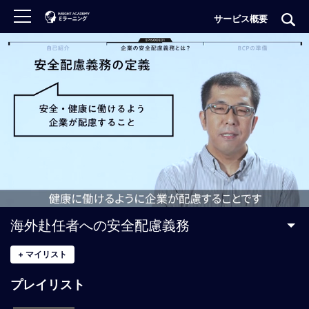
サービス概要
ロ
グ
イ
ン
非
会
員
の
方
は
こ
海外赴任者への安全配慮義務
ち
ら
+
マイリスト
プレイリスト
H
O