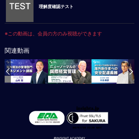
理解度確認テスト
マ
ネ
ジ
メ
※この動画は、会員の方のみ視聴ができます
ン
ト
概
関連動画
要
外
国
人
マ
ネ
ジ
メ
ン
ト
海
外
©INSIGHT ACADEMY