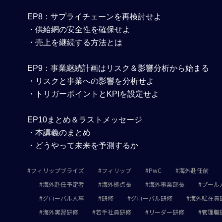
EP8
：サプライチェーンを再検討せよ
・供給網の安全性を確保せよ
・売上を継続する方法とは
EP9
：事業継続計画はリスク＆影響分析から始まる
・リスクと事業への影響を分析せよ
・トリガーポイントとKPIを設定せよ
EP10
まとめ＆ラストメッセージ
・本講義のまとめ
・どうやって未来を予測するか
フィリップブライズ
フィリップ
PwC
海外赴任前
海外赴任予定者
海外拠点長
海外事業部長
プール
グローバル人事
研修
グローバル研修
海外駐在員
海外実習研修
若手社員研修
リーダー研修
管理職