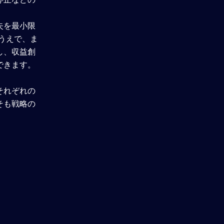
アンケート回答
失を最小限
うえで、ま
し、収益創
理解度確認テスト
できます。
それぞれの
そも戦略の