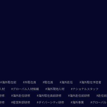
海外駐在前
外駐在員
駐在員
海外赴任
海外駐在予定者
人材
グローバル人材候補
海外現地人材
ナショナルスタッフ
研修
海外赴任研修
海外駐在員前研修
海外赴任前研修
赴任前
研修
経営幹部研修
ダイバーシティ研修
海外事業
グローバル