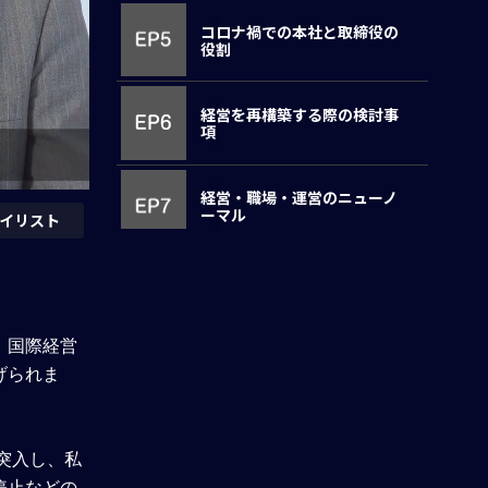
コロナ禍での本社と取締役の
役割
経営を再構築する際の検討事
項
経営・職場・運営のニューノ
ーマル
イリスト
サプライチェーンを再検討せ
よ
。国際経営
事業継続計画はリスク&影響分
げられま
析から始まる
まとめ&ラストメッセージ
突入し、私
停止などの