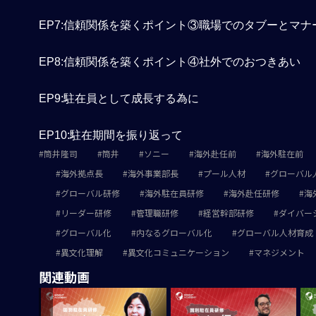
EP7:信頼関係を築くポイント③職場でのタブーとマナ
EP8:信頼関係を築くポイント④社外でのおつきあい
EP9:駐在員として成長する為に
EP10:駐在期間を振り返って
筒井隆司
筒井
ソニー
海外赴任前
海外駐在前
海外拠点長
海外事業部長
プール人材
グローバル
グローバル研修
海外駐在員研修
海外赴任研修
海
リーダー研修
管理職研修
経営幹部研修
ダイバー
グローバル化
内なるグローバル化
グローバル人材育成
異文化理解
異文化コミュニケーション
マネジメント
関連動画