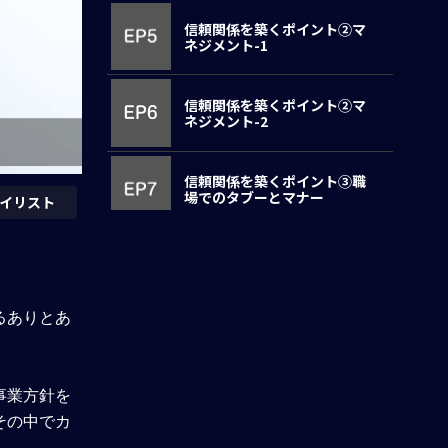
信頼関係を築くポイント②マ
ネジメント-1
信頼関係を築くポイント②マ
ネジメント-2
信頼関係を築くポイント③職
場でのタブーとマナー
イリスト
信頼関係を築くポイント④社
外でのおつきあい
るありとあ
駐在員として成功する為に
事業方針を
駐在期間を振り返って
その中でカ