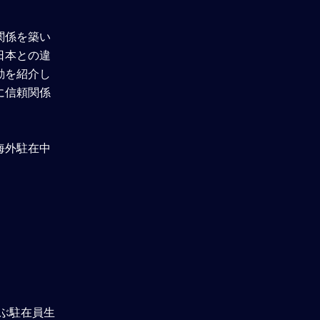
アンケート回答
関係を築い
日本との違
動を紹介し
理解度確認テスト
に信頼関係
海外駐在中
及ぶ駐在員生