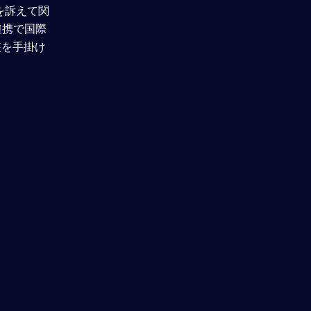
を訴えて関
連携で国際
装を手掛け