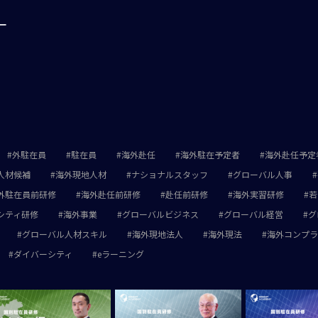
ー
外駐在員
駐在員
海外赴任
海外駐在予定者
海外赴任予定
人材候補
海外現地人材
ナショナルスタッフ
グローバル人事
外駐在員前研修
海外赴任前研修
赴任前研修
海外実習研修
若
シティ研修
海外事業
グローバルビジネス
グローバル経営
グ
グローバル人材スキル
海外現地法人
海外現法
海外コンプラ
ダイバーシティ
eラーニング