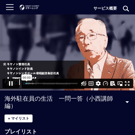
サービス概要
ロ
グ
イ
ン
非
会
員
の
方
は
こ
海外駐在員の生活 一問一答（小西講師
ち
編）
ら
+
マイリスト
H
プレイリスト
O