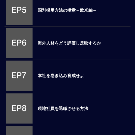
ロ
国別採用方法の極意～欧米編～
ー
バ
ル
思
考
海外人材をどう評価し反映するか
グ
ロ
ー
バ
ル
本社を巻き込み育成せよ
マ
イ
ン
ド
醸
現地社員を退職させる方法
成
異
文
化