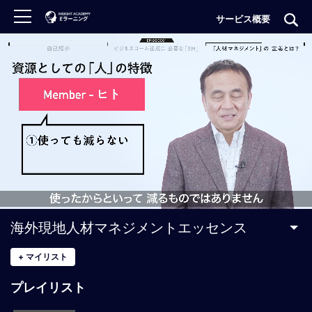
サービス概要
ロ
グ
イ
ン
非
会
員
の
方
は
こ
海外現地人材マネジメントエッセンス
ち
ら
+
マイリスト
プレイリスト
H
O