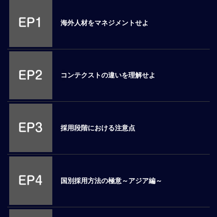
M
E
海外人材をマネジメントせよ
全
体
像
コンテクストの違いを理解せよ
シ
リ
ー
ズ
別
採用段階における注意点
国
別
駐
在
国別採用方法の極意～アジア編～
員
研
修
グ