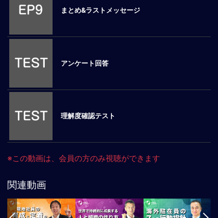
まとめ&ラストメッセージ
マ
ネ
ジ
メ
ン
アンケート回答
ト
概
要
外
国
理解度確認テスト
人
マ
ネ
ジ
※この動画は、会員の方のみ視聴ができます
メ
ン
関連動画
ト
海
外