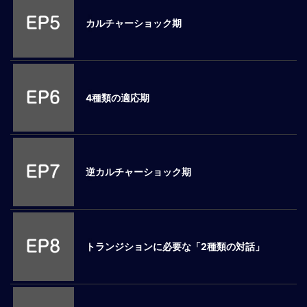
ロ
カルチャーショック期
ー
バ
ル
思
考
4種類の適応期
グ
ロ
ー
バ
ル
逆カルチャーショック期
マ
イ
ン
ド
醸
トランジションに必要な「2種類の対話」
成
異
文
化