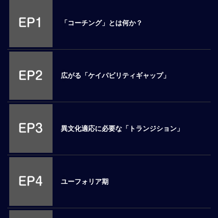
M
E
「コーチング」とは何か？
全
体
像
広がる「ケイパビリティギャップ」
シ
リ
ー
ズ
別
異文化適応に必要な「トランジション」
国
別
駐
在
ユーフォリア期
員
研
修
グ