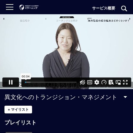
サービス概要
ロ
グ
イ
ン
非
会
員
の
方
は
こ
異文化へのトランジション・マネジメント
ち
ら
+
マイリスト
プレイリスト
H
O