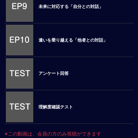
未来に対応する「自分との対話」
マ
ネ
ジ
メ
ン
違いを乗り越える「他者との対話」
ト
概
要
外
国
アンケート回答
人
マ
ネ
ジ
メ
理解度確認テスト
ン
ト
海
外
※この動画は、会員の方のみ視聴ができます